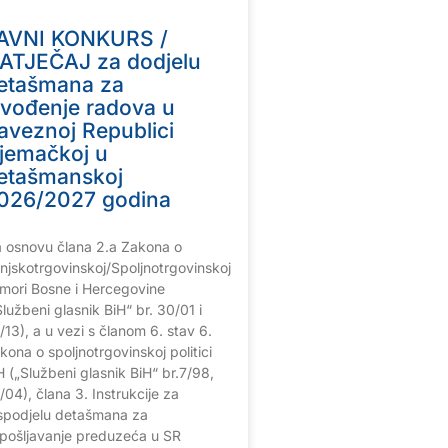
AVNI KONKURS /
ATJEČAJ za dodjelu
etašmana za
zvođenje radova u
aveznoj Republici
jemačkoj u
etašmanskoj
026/2027 godina
 osnovu člana 2.a Zakona o
njskotrgovinskoj/Spoljnotrgovinskoj
mori Bosne i Hercegovine
Službeni glasnik BiH“ br. 30/01 i
/13), a u vezi s članom 6. stav 6.
kona o spoljnotrgovinskoj politici
H („Službeni glasnik BiH“ br.7/98,
/04), člana 3. Instrukcije za
spodjelu detašmana za
pošljavanje preduzeća u SR