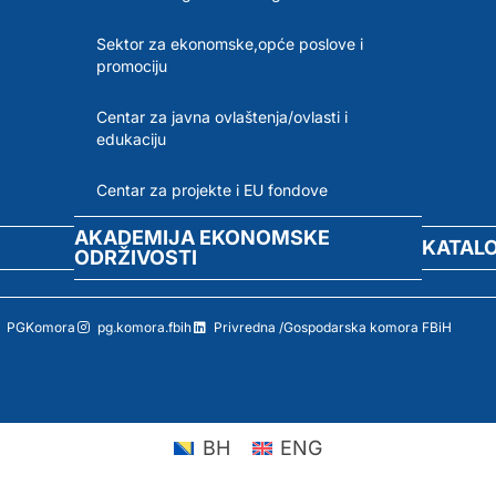
Sektor za ekonomske,opće poslove i
promociju
Centar za javna ovlaštenja/ovlasti i
edukaciju
Centar za projekte i EU fondove
AKADEMIJA EKONOMSKE
KATAL
ODRŽIVOSTI
PGKomora
pg.komora.fbih
Privredna /Gospodarska komora FBiH
BH
ENG