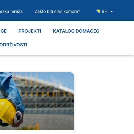
rska mreža
Zašto biti član komore?
BH
UGE
PROJEKTI
KATALOG DOMAĆEG
ODRŽIVOSTI