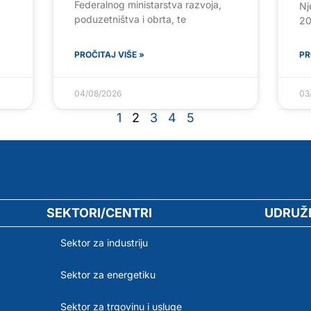
Federalnog ministarstva razvoja,
Nj
poduzetništva i obrta, te
2
PROČITAJ VIŠE »
PR
04/08/2026
03
1
2
3
4
5
SEKTORI/CENTRI
UDRUŽ
Sektor za industriju
Sektor za energetiku
Sektor za trgovinu i usluge