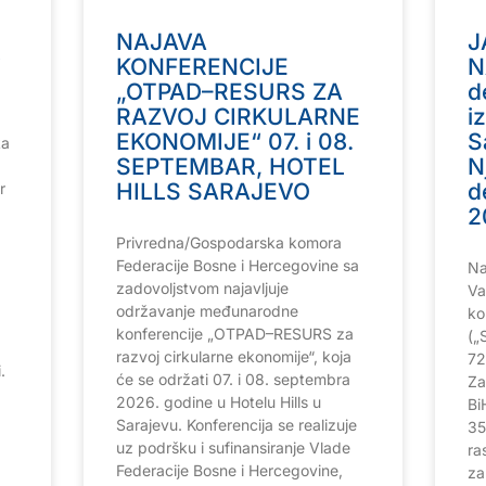
NAJAVA
J
j
KONFERENCIJE
N
„OTPAD–RESURS ZA
d
RAZVOJ CIRKULARNE
i
EKONOMIJE“ 07. i 08.
S
ka
SEPTEMBAR, HOTEL
N
HILLS SARAJEVO
d
r
2
Privredna/Gospodarska komora
Federacije Bosne i Hercegovine sa
Na
zadovoljstvom najavljuje
Va
održavanje međunarodne
ko
konferencije „OTPAD–RESURS za
(„
razvoj cirkularne ekonomije“, koja
72
.
će se održati 07. i 08. septembra
Za
2026. godine u Hotelu Hills u
Bi
Sarajevu. Konferencija se realizuje
35
uz podršku i sufinansiranje Vlade
ra
Federacije Bosne i Hercegovine,
za