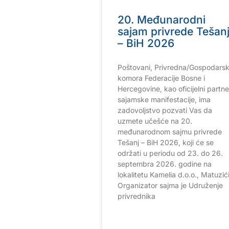
20. Međunarodni
sajam privrede Tešan
– BiH 2026
Poštovani, Privredna/Gospodars
komora Federacije Bosne i
Hercegovine, kao oficijelni partne
sajamske manifestacije, ima
zadovoljstvo pozvati Vas da
uzmete učešće na 20.
međunarodnom sajmu privrede
Tešanj – BiH 2026, koji će se
održati u periodu od 23. do 26.
septembra 2026. godine na
lokalitetu Kamelia d.o.o., Matuzići
Organizator sajma je Udruženje
privrednika