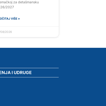
emačkoj za detašmansku
026/2027
OČITAJ VIŠE »
/08/2026
ENJA I UDRUGE