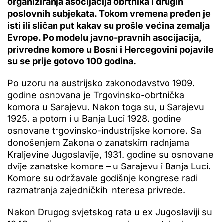
organiziranja asocijacija obrtnika i drugih
poslovnih subjekata. Tokom vremena pređen je
isti ili sličan put kakav su prošle većina zemalja
Evrope. Po modelu javno-pravnih asocijacija,
privredne komore u Bosni i Hercegovini pojavile
su se prije gotovo 100 godina.
Po uzoru na austrijsko zakonodavstvo 1909.
godine osnovana je Trgovinsko-obrtnička
komora u Sarajevu. Nakon toga su, u Sarajevu
1925. a potom i u Banja Luci 1928. godine
osnovane trgovinsko-industrijske komore. Sa
donošenjem Zakona o zanatskim radnjama
Kraljevine Jugoslavije, 1931. godine su osnovane
dvije zanatske komore – u Sarajevu i Banja Luci.
Komore su održavale godišnje kongrese radi
razmatranja zajedničkih interesa privrede.
Nakon Drugog svjetskog rata u ex Jugoslaviji su