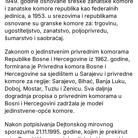
1949. godine osnovane sreske zanatske komore
i zanatske komore republika kao federalnih
jedinica, a 1953. u srezovima i republikama
osnovane su granske komore za: trgovinu,
ugostiteljstvo, zanatstvo, poljoprivredu,
šumarstvo i saobraćaj.
Zakonom o jedinstvenim privrednim komorama
Republike Bosne i Hercegovine iz 1962. godine,
formirana je Privredna komora Bosne i
Hercegovine sa sjedištem u Sarajevu i privredne
komore za regije: Sarajevo, Bihać, Banja Luku,
Doboj, Mostar, Tuzlu i Zenicu. Sva daljnja
dogradnja propisa o privrednim komorama u
Bosni i Hercegovini zadržala je model
jedinstvene-opće komore.
Nakon potpisivanja Dejtonskog mirovnog
sporazuma 21.11.1995. godine, kojim je prekinut