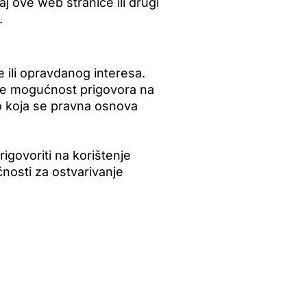
aj ove web stranice ili drugi
.
le ili opravdanog interesa.
 ste mogućnost prigovora na
mo koja se pravna osnova
rigovoriti na korištenje
nosti za ostvarivanje