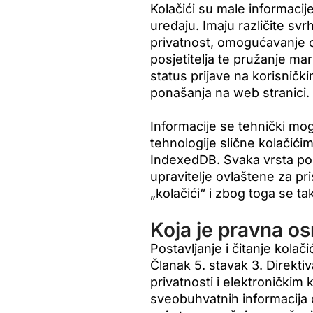
Kolačići su male informacij
uređaju. Imaju različite sv
privatnost, omogućavanje op
posjetitelja te pružanje ma
status prijave na korisničk
ponašanja na web stranici.
Informacije se tehnički mogu
tehnologije slične kolačići
IndexedDB. Svaka vrsta poh
upravitelje ovlaštene za p
„kolačići“ i zbog toga se tak
Koja je pravna os
Postavljanje i čitanje kola
Članak 5. stavak 3. Direkti
privatnosti i elektroničkim
sveobuhvatnih informacija 