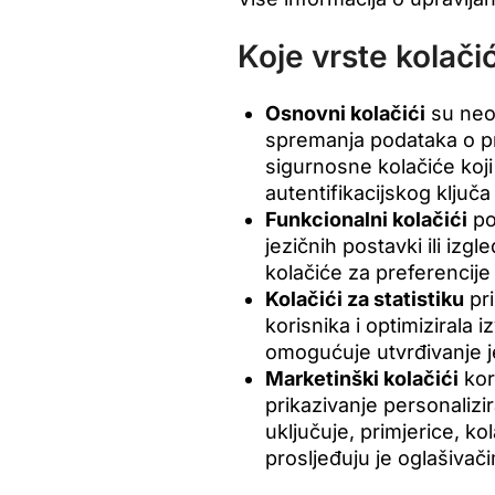
Koje vrste kolači
Osnovni kolačići
su neo
spremanja podataka o prij
sigurnosne kolačiće koj
autentifikacijskog ključa
Funkcionalni kolačići
po
jezičnih postavki ili izg
kolačiće za preferencije
Kolačići za statistiku
pri
korisnika i optimizirala 
omogućuje utvrđivanje je
Marketinški kolačići
kor
prikazivanje personalizi
uključuje, primjerice, ko
prosljeđuju je oglašivači