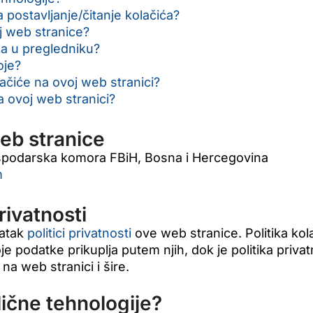
 postavljanje/čitanje kolačića?
lj web stranice?
ma u pregledniku?
oje?
ačiće na ovoj web stranici?
na ovoj web stranici?
eb stranice
spodarska komora FBiH, Bosna i Hercegovina
m
rivatnosti
datak
politici privatnosti
ove web stranice. Politika kol
oje podatke prikuplja putem njih, dok je politika privat
na web stranici i šire.
slične tehnologije?