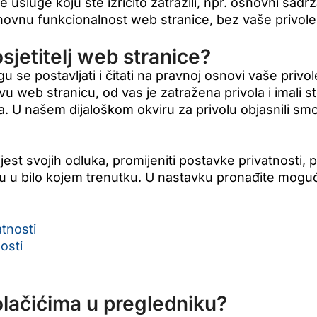
 usluge koju ste izričito zatražili, npr. osnovni sadrž
snovnu funkcionalnost web stranice, bez vaše privole
sjetitelj web stranice?
gu se postavljati i čitati na pravnoj osnovi vaše privo
 ovu web stranicu, od vas je zatražena privola i imali
a. U našem dijaloškom okviru za privolu objasnili s
est svojih odluka, promijeniti postavke privatnosti, p
lu u bilo kojem trenutku. U nastavku pronađite moguć
tnosti
osti
olačićima u pregledniku?