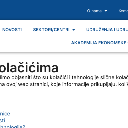
O nama
Komo
NOVOSTI
SEKTORI/CENTRI
UDRUŽENJA I UDR
AKADEMIJA EKONOMSKE 
kolačićima
mo objasniti što su kolačići i tehnologije slične kolač
na ovoj web stranici, koje informacije prikupljaju, ko
anice
sti
ehnologije?