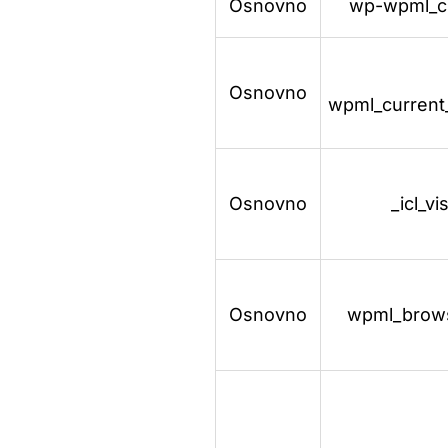
Osnovno
wp-wpml_c
Osnovno
wpml_current
Osnovno
_icl_vi
Osnovno
wpml_brows