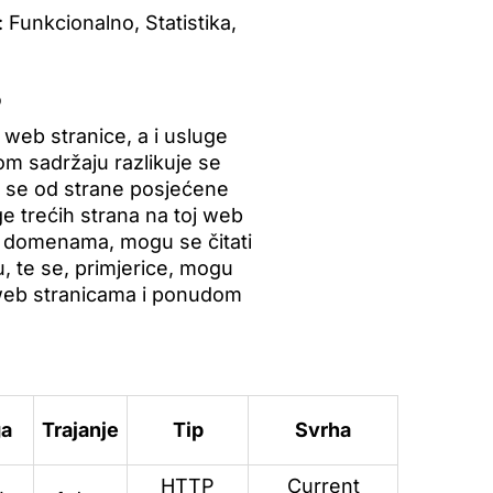
: Funkcionalno, Statistika,
?
 web stranice, a i usluge
vom sadržaju razlikuje se
ju se od strane posjećene
e trećih strana na toj web
im domenama, mogu se čitati
, te se, primjerice, mogu
m web stranicama i ponudom
ga
Trajanje
Tip
Svrha
HTTP
Current