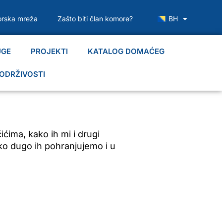
rska mreža
Zašto biti član komore?
BH
UGE
PROJEKTI
KATALOG DOMAĆEG
ODRŽIVOSTI
ićima, kako ih mi i drugi
liko dugo ih pohranjujemo i u