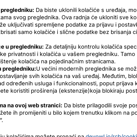
 pregledniku:
Da biste uklonili kolačiće s uređaja, mo
ama svog preglednika. Ova radnja će ukloniti sve ko
može uključivati spremljene podatke za prijavu i posta
risati samo kolačiće i slične podatke bez brisanja cij
će u pregledniku:
Za detaljniju kontrolu kolačića spe
vke privatnosti i kolačića u vašem pregledniku. Tamo 
štenje kolačića na pojedinačnim stranicama.
u pregledniku:
U većini modernih preglednika se mo
 postavljanje svih kolačića na vaš uređaj. Međutim, bl
d određenih usluga i funkcionalnosti, poput prijava 
 koristiti proširenja (ekstenzije)koja blokiraju pos
ma na ovoj web stranici:
Da biste prilagodili svoje p
žete ih promijeniti u bilo kojem trenutku klikom na p
“.
anju kolačićima možete pronaći na
devowl.io/rcb/cooki