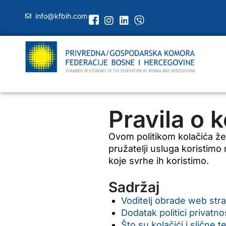
info@kfbih.com
Pravila o 
Ovom politikom kolačića želi
pružatelji usluga koristimo 
koje svrhe ih koristimo.
Sadržaj
Voditelj obrade web str
Dodatak politici privatno
Što su kolačići i slične t