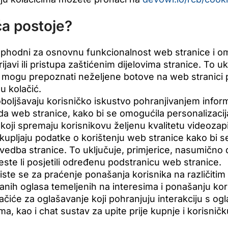
ća postoje?
phodni za osnovnu funkcionalnost web stranice i o
avi ili pristupa zaštićenim dijelovima stranice. To ukl
i mogu prepoznati neželjene botove na web stranici
 u kolačić.
boljšavaju korisničko iskustvo pohranjivanjem informa
leda web stranice, kako bi se omogućila personalizacija
 koji spremaju korisnikovu željenu kvalitetu videozap
kupljaju podatke o korištenju web stranice kako bi se
izvedba stranice. To uključuje, primjerice, nasumično do
ste li posjetili određenu podstranicu web stranice.
iste se za praćenje ponašanja korisnika na različitim
ranih oglasa temeljenih na interesima i ponašanju kor
lačiće za oglašavanje koji pohranjuju interakciju s og
ma, kao i chat sustav za upite prije kupnje i korisnič