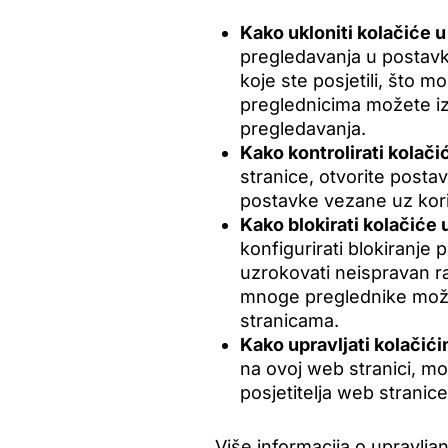
Kako ukloniti kolačiće u
pregledavanja u postavk
koje ste posjetili, što 
preglednicima možete izb
pregledavanja.
Kako kontrolirati kolači
stranice, otvorite posta
postavke vezane uz kori
Kako blokirati kolačiće 
konfigurirati blokiranje
uzrokovati neispravan ra
mnoge preglednike možete
stranicama.
Kako upravljati kolačići
na ovoj web stranici, mo
posjetitelja web stranice
Više informacija o upravlj