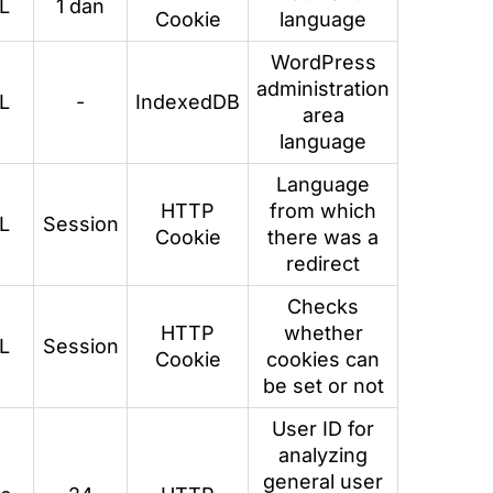
L
1 dan
Cookie
language
WordPress
administration
L
-
IndexedDB
area
language
Language
HTTP
from which
L
Session
Cookie
there was a
redirect
Checks
HTTP
whether
L
Session
Cookie
cookies can
be set or not
User ID for
analyzing
general user