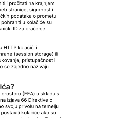
i i pročitati na krajnjem
eb stranice, sigurnost i
tičkih podataka o prometu
 pohraniti u kolačiće su
snički ID za praćenje
su HTTP kolačići i
hrane (session storage) ili
ukovanje, pristupačnost i
no se zajedno nazivaju
čića?
m prostoru (EEA) u skladu s
na izjava 66 Direktive o
o svoju privolu na temelju
postaviti kolačiće ako su