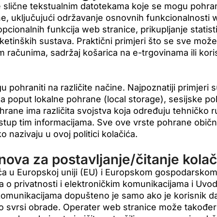
e slične tekstualnim datotekama koje se mogu pohranit
rhe, uključujući održavanje osnovnih funkcionalnosti w
cionalnih funkcija web stranice, prikupljanje statis
rketinških sustava. Praktični primjeri što se sve može
im računima, sadržaj košarica na e-trgovinama ili kori
 pohraniti na različite načine. Najpoznatiji primjeri 
ma poput lokalne pohrane (local storage), sesijske po
rane ima različita svojstva koja određuju tehničko r
ristup tim informacijama. Sve ove vrste pohrane obič
o nazivaju u ovoj politici kolačića.
nova za postavljanje/čitanje kola
čića u Europskoj uniji (EU) i Europskom gospodarsko
va o privatnosti i elektroničkim komunikacijama i Uvod
 komunikacijama dopušteno je samo ako je korisnik da
o svrsi obrade. Operater web stranice može također 