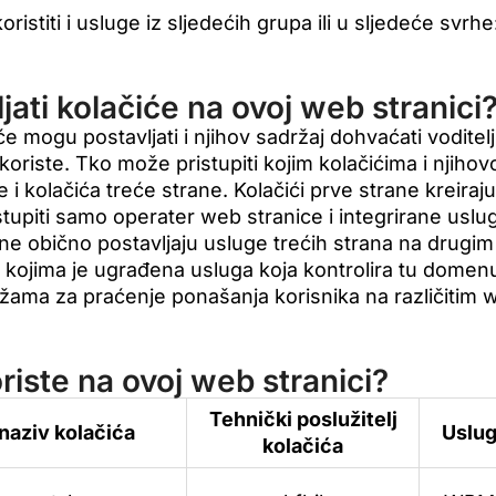
istiti i usluge iz sljedećih grupa ili u sljedeće svrhe
ati kolačiće na ovoj web stranici
e mogu postavljati i njihov sadržaj dohvaćati voditelj
koriste. Tko može pristupiti kojim kolačićima i njiho
 i kolačića treće strane. Kolačići prve strane kreira
tupiti samo operater web stranice i integrirane uslug
rane obično postavljaju usluge trećih strana na drug
kojima je ugrađena usluga koja kontrolira tu domenu
režama za praćenje ponašanja korisnika na različiti
oriste na ovoj web stranici?
Tehnički poslužitelj
naziv kolačića
Uslu
kolačića