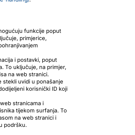
mogućuju funkcije poput
jučuje, primjerice,
 pohranjivanjem
cija i postavki, poput
. To uključuje, na primjer,
isa na web stranici.
 stekli uvidi u ponašanje
dijeljeni korisnički ID koji
 web stranicama i
isnika tijekom surfanja. To
lasom na web stranici i
ku podršku.