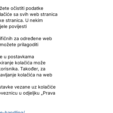
žete očistiti podatke
lačiće sa svih web stranica
vke stranica. U nekim
ele povijesti
cifičnih za određene web
možete prilagoditi
že u postavkama
okiranje kolačića može
korisnika. Također, za
tavljanje kolačića na web
ostavke vezane uz kolačiće
oveznicu u odjeljku „Prava
e-handling/
.