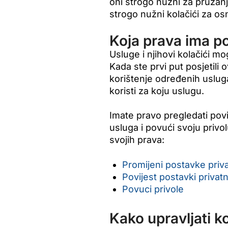
oni strogo nužni za pružanje
strogo nužni kolačići za o
Koja prava ima po
Usluge i njihovi kolačići mo
Kada ste prvi put posjetili
korištenje određenih uslug
koristi za koju uslugu.
Imate pravo pregledati povij
usluga i povući svoju privo
svojih prava:
Promijeni postavke priva
Povijest postavki privatn
Povuci privole
Kako upravljati k