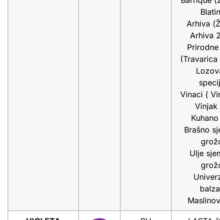
Barrique (Ž
Blati
Arhiva (Ž
Arhiva 
Prirodne 
(Travarica 
Lozov
specij
Vinaci ( Vi
Vinjak
Kuhano
Brašno s
grož
Ulje sje
grož
Univerz
balz
Maslinov