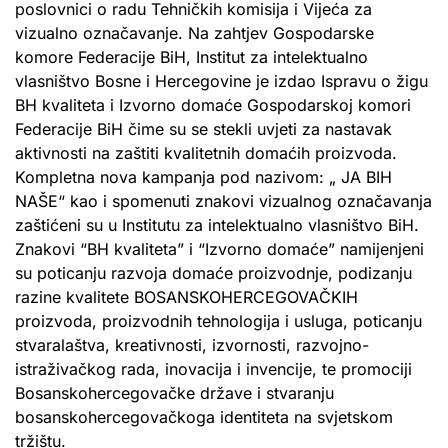
poslovnici o radu Tehničkih komisija i Vijeća za
vizualno označavanje. Na zahtjev Gospodarske
komore Federacije BiH, Institut za intelektualno
vlasništvo Bosne i Hercegovine je izdao Ispravu o žigu
BH kvaliteta i Izvorno domaće Gospodarskoj komori
Federacije BiH čime su se stekli uvjeti za nastavak
aktivnosti na zaštiti kvalitetnih domaćih proizvoda.
Kompletna nova kampanja pod nazivom: „ JA BIH
NAŠE“ kao i spomenuti znakovi vizualnog označavanja
zaštićeni su u Institutu za intelektualno vlasništvo BiH.
Znakovi “BH kvaliteta” i “Izvorno domaće” namijenjeni
su poticanju razvoja domaće proizvodnje, podizanju
razine kvalitete BOSANSKOHERCEGOVAČKIH
proizvoda, proizvodnih tehnologija i usluga, poticanju
stvaralaštva, kreativnosti, izvornosti, razvojno-
istraživačkog rada, inovacija i invencije, te promociji
Bosanskohercegovačke države i stvaranju
bosanskohercegovačkoga identiteta na svjetskom
tržištu.