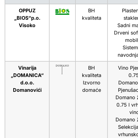
OPPUZ
BH
Plasten
„BIOS“p.o.
kvaliteta
stakle
Visoko
Sadni mat
Drveni sof
mobil
Sistem
navodnj
Vinarija
BH
Vino Pj
„DOMANICA“
kvaliteta
0.75
d.o.o.
Izvorno
Domano
Domanovići
domaće
Pjenuša
Domano ž
0.75 l vr
vin
Domano ž
Selekcij
vrhunsk