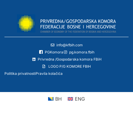
info@kfbih.com
PGKomora
pg.komora.fbih
Privredna /Gospodarska komora FBiH
LOGO P/G KOMORE FBIH
Politika privatnosti
Pravila kolačića
BH
ENG