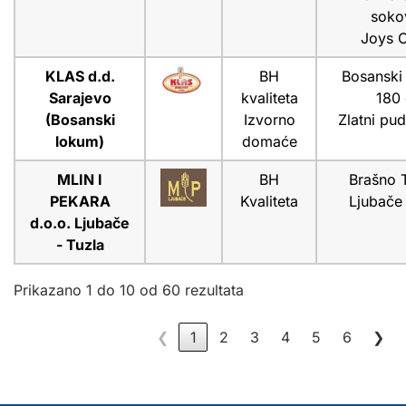
sokov
Joys 
KLAS d.d.
BH
Bosanski
Sarajevo
kvaliteta
180
(Bosanski
Izvorno
Zlatni pud
lokum)
domaće
MLIN I
BH
Brašno 
PEKARA
Kvaliteta
Ljubače
d.o.o. Ljubače
- Tuzla
Prikazano 1 do 10 od 60 rezultata
❮
1
2
3
4
5
6
❯