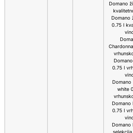
Domano ži
kvalitetn
Domano ž
0.75 l kva
vin
Doma
Chardonna
vrhunsk
Domano
0.75 l vr
vin
Domano 
white 0
vrhunsk
Domano B
0.75 l vr
vin
Domano B
selekcija