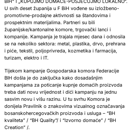
BIH“ I „KUPUJMO DOMAĆE-POSJEĆUJMO LOKALNO“.
U svih deset županija u F BiH vođene su izložbeno-
promotivne-prodajne aktivnosti sa štandovima i
prospektnim materijalima. Partneri su bili
županijske/kantonalne komore, trgovački lanci i
kompanije. Kampanja je trajala mjesec dana i odnosila
se na nekoliko sektora: metal, plastika, drvo, prehrana
i piće, tekstil, poljoprivreda, kozmetika i farmacija,
turizam, elektro i IT.
Tijekom kampanje Gospodarska komora Federacije
BIH došla je do zaključka kako dosadašnjim
kampanjama za poticanje kupnje domaćih proizvoda
treba dati novu vrijednost i dići kampanju na jednu
sasvim novu i višu razinu. U tu svrhu Komora je
donijela Pravilnik o znakovima vizualnog označavanja
bosanskohercegovačkih proizvoda i usluga – “BH
kvaliteta” / “BH Quality”/ i “Izvorno domaće” / “BH
Creation” /.