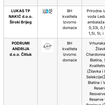
LUKAS TP
BH
Prirodna i
NAKIĆ d.o.o.
kvaliteta
voda Led
Široki Brijeg
Izvorno
ambalaža 
domaće
0,33l, 0,5
1,5l, 5l, i
PODRUMI
BH
Vrhunska
ANDRIJA
kvaliteta
Žilav
d.o.o. Čitluk
Izvorno
Chardonna
domaće
Blatina, 
Kvalitetn
(Žilavka i 
Selekcije(Ž
Blatina i 
Reserv
Resverve
Reserve 