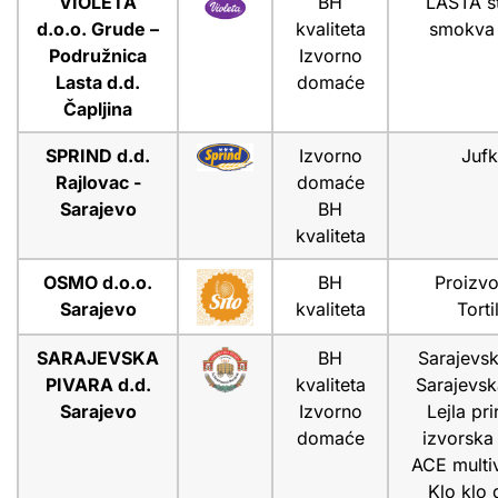
VIOLETA
BH
LASTA š
d.o.o. Grude –
kvaliteta
smokva
Podružnica
Izvorno
Lasta d.d.
domaće
Čapljina
SPRIND d.d.
Izvorno
Juf
Rajlovac -
domaće
Sarajevo
BH
kvaliteta
OSMO d.o.o.
BH
Proizv
Sarajevo
kvaliteta
Torti
SARAJEVSKA
BH
Sarajevs
PIVARA d.d.
kvaliteta
Sarajevs
Sarajevo
Izvorno
Lejla pr
domaće
izvorska
ACE multiv
Klo klo d