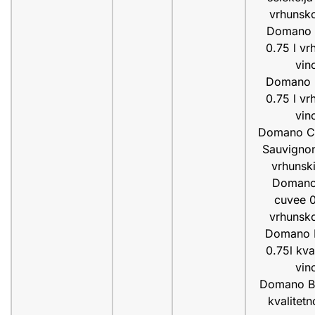
vrhunsk
Domano 
0.75 l vr
vin
Domano 
0.75 l vr
vin
Domano C
Sauvignon
vrhunski
Domano
cuvee 0
vrhunsk
Domano B
0.75l kva
vin
Domano Bla
kvalitetn