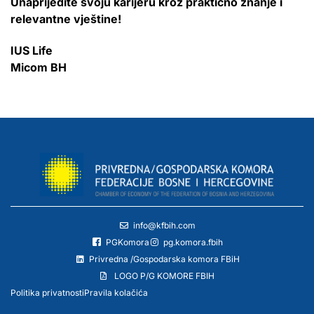
Unaprijedite svoju karijeru kroz praktično znanje i
relevantne vještine!
IUS Life
Micom BH
info@kfbih.com
PGKomora
pg.komora.fbih
Privredna /Gospodarska komora FBiH
LOGO P/G KOMORE FBIH
Politika privatnosti
Pravila kolačića