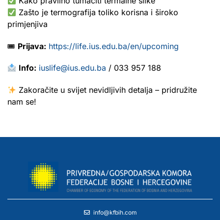
Kako pravilno tumačiti termalne slike
Zašto je termografija toliko korisna i široko
primjenjiva
🎟
Prijava:
https://life.ius.edu.ba/en/upcoming
Info:
iuslife@ius.edu.ba
/ 033 957 188
Zakoračite u svijet nevidljivih detalja – pridružite
nam se!
info@kfbih.com