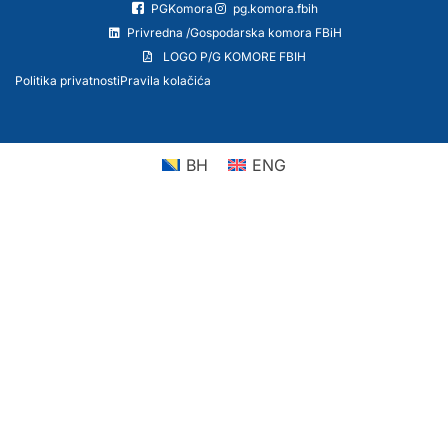
PGKomora
pg.komora.fbih
Privredna /Gospodarska komora FBiH
LOGO P/G KOMORE FBIH
Politika privatnosti
Pravila kolačića
BH
ENG