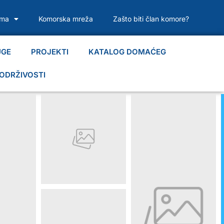
ama
Komorska mreža
Zašto biti član komore?
UGE
PROJEKTI
KATALOG DOMAĆEG
ODRŽIVOSTI