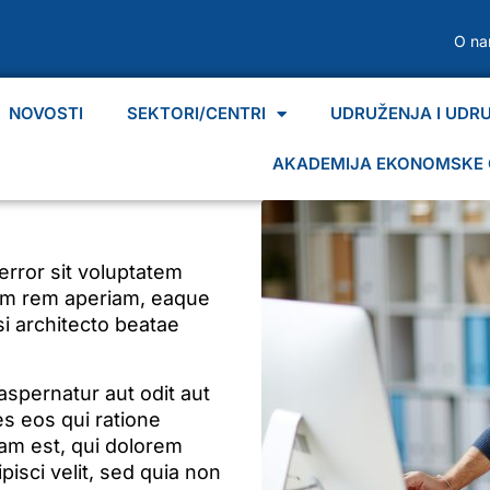
O n
NOVOSTI
SEKTORI/CENTRI
UDRUŽENJA I UDR
AKADEMIJA EKONOMSKE 
error sit voluptatem
am rem aperiam, eaque
si architecto beatae
spernatur aut odit aut
s eos qui ratione
am est, qui dolorem
pisci velit, sed quia non