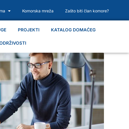
ama
Komorska mreža
Zašto biti član komore?
UGE
PROJEKTI
KATALOG DOMAĆEG
ODRŽIVOSTI