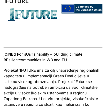
1FUTURE
j
O
i
NE
d
F
or s
U
s
T
ainability – b
U
ilding climate
RE
silient
communities in WB and EU
Projekat 1FUTURE ima za cilj unapređenje regionalnih
kapaciteta u implementaciji Green Deal ciljeva u
sistemu visokog obrazovanja. Projekat 1Future se
nadograđuje na potrebe i ambiciju da vodi klimatske
akcije u visokoškolskim ustanovama u regionu
Zapadnog Balkana. U okviru projekta, visokoškolske
ustanove u regionu će služiti kao mehanizam koji