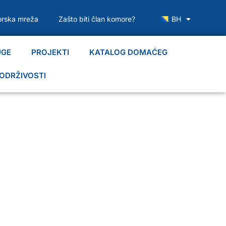
rska mreža
Zašto biti član komore?
BH
UGE
PROJEKTI
KATALOG DOMAĆEG
ODRŽIVOSTI