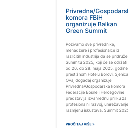
Privredna/Gospodars
komora FBiH
organizuje Balkan
Green Summit
Pozivamo sve privrednike,
menadžere i profesionalce iz
različitih industrija da se pridruže
Summitu 2025, koji će se održati
od 26. do 28. maja 2025. godine
prestižnom Hotelu Borovi, Sjenica
Ovaj događaj organizuje
Privredna/Gospodarska komora
Federacije Bosne i Hercegovine
predstavlja izvanrednu priliku za
profesionalni razvoj, umrežavanje
razmjenu iskustava. Summit 202
PROČITAJ VIŠE »