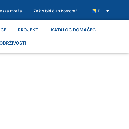
rska mreža
Zašto biti član komore?
BH
UGE
PROJEKTI
KATALOG DOMAĆEG
ODRŽIVOSTI