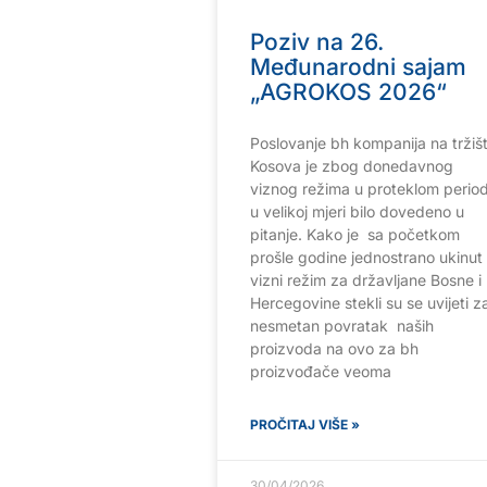
Poziv na 26.
Međunarodni sajam
„AGROKOS 2026“
Poslovanje bh kompanija na tržiš
Kosova je zbog donedavnog
viznog režima u proteklom perio
u velikoj mjeri bilo dovedeno u
pitanje. Kako je sa početkom
prošle godine jednostrano ukinut
vizni režim za državljane Bosne i
Hercegovine stekli su se uvijeti z
nesmetan povratak naših
proizvoda na ovo za bh
proizvođače veoma
PROČITAJ VIŠE »
30/04/2026