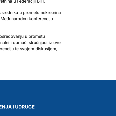
tnina u Federaciji BiH.
posrednika u prometu nekretnina
1. Međunarodnu konferenciju
posredovanju u prometu
nalni i domaći stručnjaci iz ove
erenciju te svojom diskusijom,
ENJA I UDRUGE