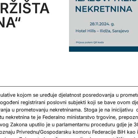
TRŽIŠTA
NA“
lative kojom se uređuje djelatnost posredovanja u prometu
ogođeni registrirani poslovni subjekti koji se bave ovom dj
vanja u prometovanju nekretninama. Stoga je na inicijativu
nekretnina te je Federalno ministarstvo trgovine, prepozn
 ovog Zakona uputilo je u parlamentarnu proceduru gdje je 
oznaju Privrednu/Gospodarsku komoru Federacije BiH kao i