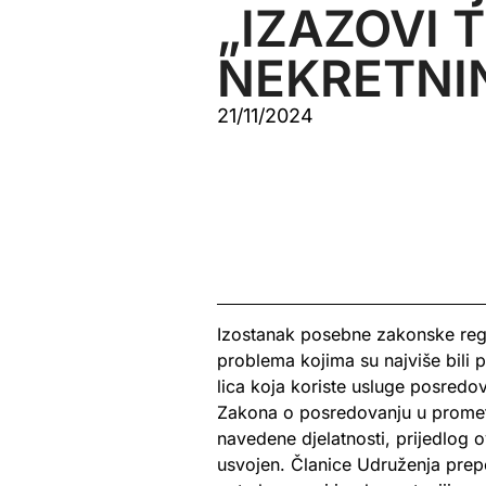
„IZAZOVI 
NEKRETNI
21/11/2024
Izostanak posebne zakonske regu
problema kojima su najviše bili p
lica koja koriste usluge posredo
Zakona o posredovanju u prometu 
navedene djelatnosti, prijedlog
usvojen. Članice Udruženja prep