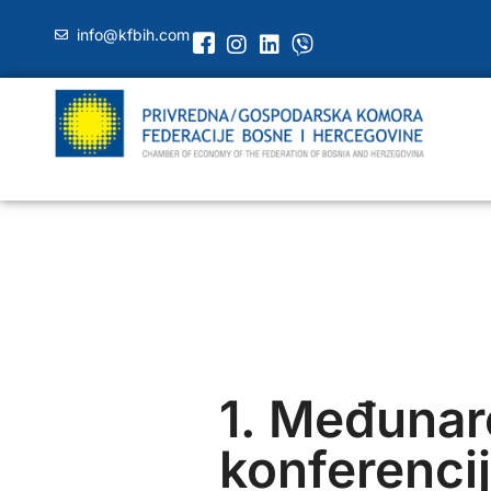
info@kfbih.com
1. Međuna
konferenci