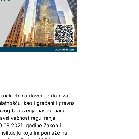
 nekretnina doveo je do niza
elatnošću, kao i građani i pravna
 ovog Udruženja nastao nacrt
avši važnost reguliranja
30.09.2021. godine Zakon i
nstituciju koja im pomaže na