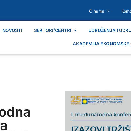
O nama
Komo
NOVOSTI
SEKTORI/CENTRI
UDRUŽENJA I UDR
AKADEMIJA EKONOMSKE 
rodna
ja