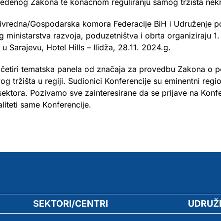
vedenog Zakona te konačnom reguliranju samog tržišta nekre
 Privredna/Gospodarska komora Federacije BiH i Udruženje 
 ministarstva razvoja, poduzetništva i obrta organiziraju 
arajevu, Hotel Hills – Ilidža, 28.11. 2024.g.
z četiri tematska panela od značaja za provedbu Zakona o 
og tržišta u regiji. Sudionici Konferencije su eminentni regio
 sektora. Pozivamo sve zainteresirane da se prijave na Konf
liteti same Konferencije.
SEKTORI/CENTRI
UDRUŽ