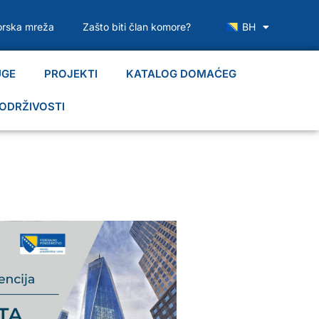
rska mreža
Zašto biti član komore?
BH
UGE
PROJEKTI
KATALOG DOMAĆEG
ODRŽIVOSTI