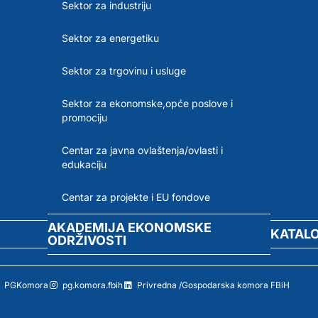
Sektor za industriju
Sektor za energetiku
Sektor za trgovinu i usluge
Sektor za ekonomske,opće poslove i
promociju
Centar za javna ovlaštenja/ovlasti i
edukaciju
Centar za projekte i EU fondove
AKADEMIJA EKONOMSKE
KATAL
ODRŽIVOSTI
PGKomora
pg.komora.fbih
Privredna /Gospodarska komora FBiH