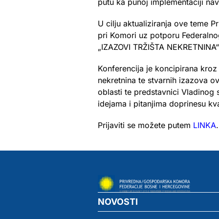
putu ka punoj implementaciji na
U cilju aktualiziranja ove teme
pri Komori uz potporu Federalnog
„IZAZOVI TRŽIŠTA NEKRETNINA“ u S
Konferencija je koncipirana kro
nekretnina te stvarnih izazova ov
oblasti te predstavnici Vladinog
idejama i pitanjima doprinesu kva
Prijaviti se možete putem
LINKA
.
NOVOSTI