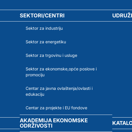
SEKTORI/CENTRI
UDRUŽ
Sektor za industriju
Sektor za energetiku
Sektor za trgovinu i usluge
Sektor za ekonomske,opće poslove i
promociju
Centar za javna ovlaštenja/ovlasti i
edukaciju
Centar za projekte i EU fondove
AKADEMIJA EKONOMSKE
KATAL
ODRŽIVOSTI