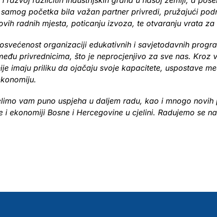
 i razvoj različitih industrijskih grana u našoj zemlji, a pos
 samog početka bila važan partner privredi, pružajući podr
ih radnih mjesta, poticanju izvoza, te otvaranju vrata za i
osvećenost organizaciji edukativnih i savjetodavnih progra
eđu privrednicima, što je neprocjenjivo za sve nas. Kroz va
 imaju priliku da ojačaju svoje kapacitete, uspostave me
ekonomiju.
limo vam puno uspjeha u daljem radu, kao i mnogo novih pri
 i ekonomiji Bosne i Hercegovine u cjelini. Radujemo se n
.