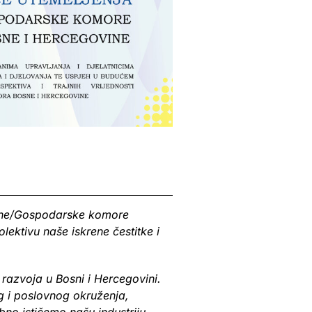
edne/Gospodarske komore
ktivu naše iskrene čestitke i
razvoja u Bosni i Hercegovini.
g i poslovnog okruženja,