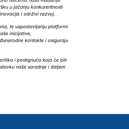
ebno ističemo našu industriju
šku u jačanju konkurentnosti
novacije i održivi razvoj.
ma, te uspostavljanju platformi
še inicijative,
đunarodne kontakte i osiguraju
lika i postignuća koja će biti
astavku naše saradnje i daljem