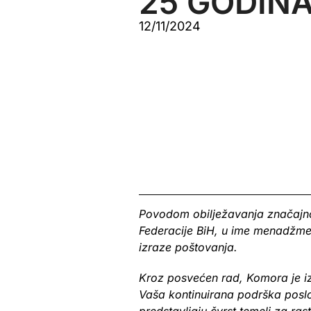
25 GODIN
12/11/2024
Povodom obilježavanja značajno
Federacije BiH, u ime menadžmen
izraze poštovanja.
Kroz posvećen rad, Komora je iz
Vaša kontinuirana podrška posl