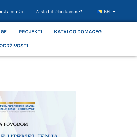
rska mreža
Zašto biti član komore?
BH
UGE
PROJEKTI
KATALOG DOMAĆEG
ODRŽIVOSTI