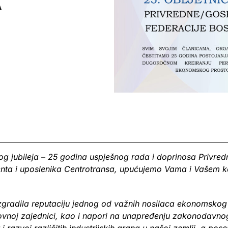
A
g jubileja – 25 godina uspješnog rada i doprinosa Privr
ta i uposlenika Centrotransa, upućujemo Vama i Vašem kole
gradila reputaciju jednog od važnih nosilaca ekonomskog 
ovnoj zajednici, kao i napori na unapređenju zakonodavno