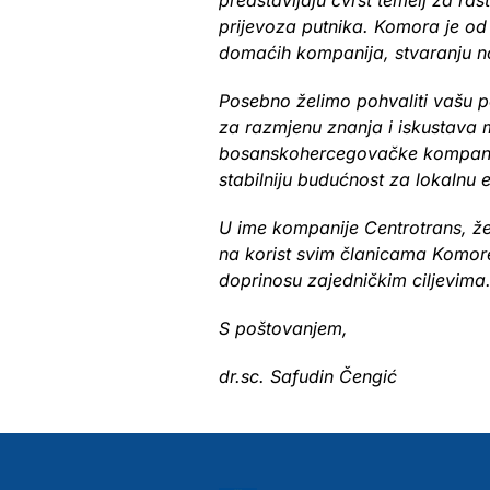
predstavljaju čvrst temelj za rast
prijevoza putnika. Komora je od
domaćih kompanija, stvaranju nov
Posebno želimo pohvaliti vašu p
za razmjenu znanja i iskustava m
bosanskohercegovačke kompanije
stabilniju budućnost za lokalnu 
U ime kompanije Centrotrans, že
na korist svim članicama Komore
doprinosu zajedničkim ciljevima
S poštovanjem,
dr.sc. Safudin Čengić