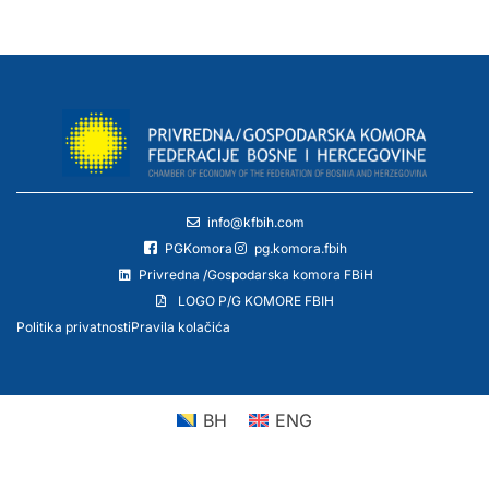
info@kfbih.com
PGKomora
pg.komora.fbih
Privredna /Gospodarska komora FBiH
LOGO P/G KOMORE FBIH
Politika privatnosti
Pravila kolačića
BH
ENG