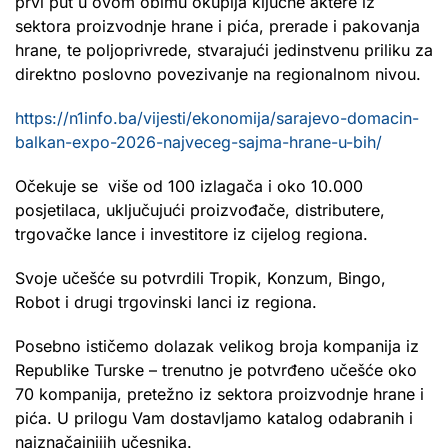
prvi put u ovom obimu okuplja ključne aktere iz
sektora proizvodnje hrane i pića, prerade i pakovanja
hrane, te poljoprivrede, stvarajući jedinstvenu priliku za
direktno poslovno povezivanje na regionalnom nivou.
https://n1info.ba/vijesti/ekonomija/sarajevo-domacin-
balkan-expo-2026-najveceg-sajma-hrane-u-bih/
Očekuje se više od 100 izlagača i oko 10.000
posjetilaca, uključujući proizvođače, distributere,
trgovačke lance i investitore iz cijelog regiona.
Svoje učešće su potvrdili Tropik, Konzum, Bingo,
Robot i drugi trgovinski lanci iz regiona.
Posebno ističemo dolazak velikog broja kompanija iz
Republike Turske – trenutno je potvrđeno učešće oko
70 kompanija, pretežno iz sektora proizvodnje hrane i
pića. U prilogu Vam dostavljamo katalog odabranih i
najznačajnijih učesnika.