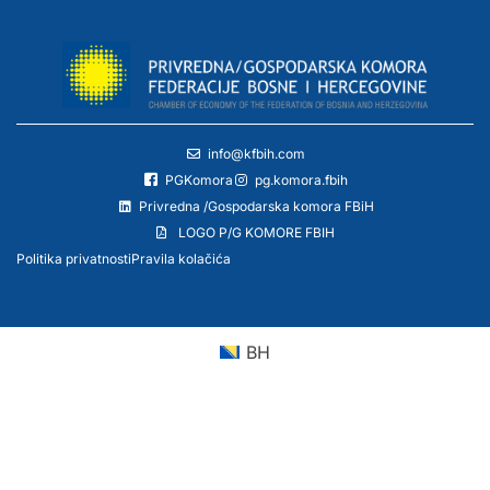
info@kfbih.com
PGKomora
pg.komora.fbih
Privredna /Gospodarska komora FBiH
LOGO P/G KOMORE FBIH
Politika privatnosti
Pravila kolačića
BH