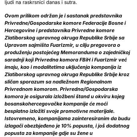
ljudi na raskrsnici danas i sutra.
Ovom prilikom održan je i sastanak predstavnika
Privredne/Gospodarske komore Federacije Bosne i
Hercegovine i predstavnika Privredne komore
Zlatiborskog upravnog okruga Republike Srbije sa
Upravom sajmišta FuarIzmir, u cilju pregovora o
produženju postojećeg Memoranduma o zajedničkoj
saradnji koji Privredna komora FBiH i FuarIzmir već
imaju, kao i modalitetima uključenja kompanija iz
Zlatiborskog upravnog okruga Republike Srbije kroz
sličan sporazum sa nadležnom Regionalnom
Privrednom komorom. Privredna/Gospodarska
komora je osigurala izložbeni štand u okviru kojeg
bosanskohercegovačke kompanije će moći
besplatno izložiti svoje promotivne materijale.
Istovremeno, kompanijama zainteresiranim da budu
izlagači obezbjeđeno je 10% popusta, i još dodatnog
popusta za kompanije gdje su žene u