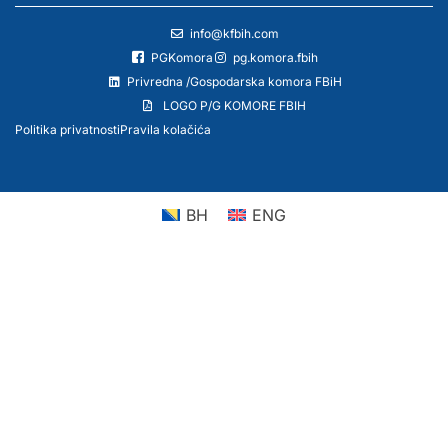
info@kfbih.com
PGKomora
pg.komora.fbih
Privredna /Gospodarska komora FBiH
LOGO P/G KOMORE FBIH
Politika privatnosti
Pravila kolačića
BH
ENG