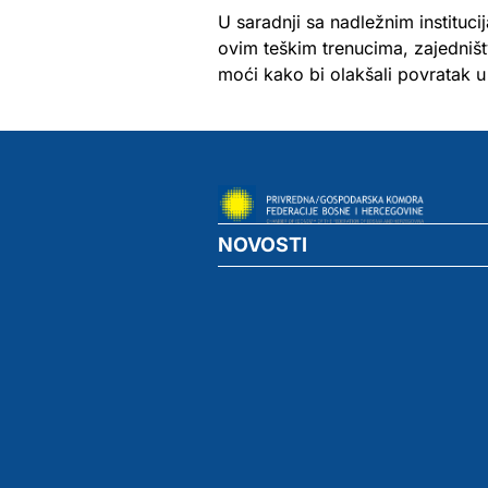
U saradnji sa nadležnim institu
ovim teškim trenucima, zajedništv
moći kako bi olakšali povratak u
NOVOSTI