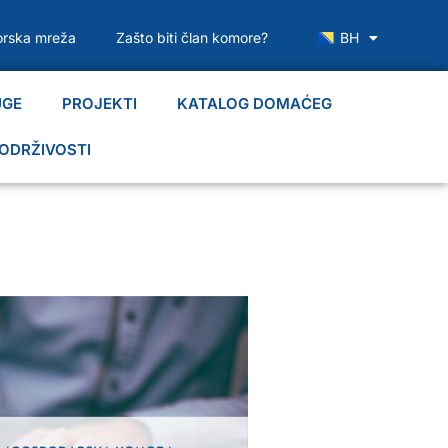
rska mreža
Zašto biti član komore?
BH
UGE
PROJEKTI
KATALOG DOMAĆEG
ODRŽIVOSTI