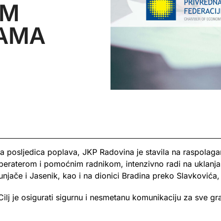
IM
AMA
ja posljedica poplava, JKP Radovina je stavila na raspolagan
operaterom i pomoćnim radnikom, intenzivno radi na uklanja
njače i Jasenik, kao i na dionici Bradina preko Slavkovića,
Cilj je osigurati sigurnu i nesmetanu komunikaciju za sve 