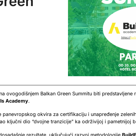
Green
 ovogodišnjem Balkan Green Summitu biti predstavljene rea
ills Academy
.
je panevropskog okvira za certifikaciju i unapređenje zelenih
 ključni dio “dvojne tranzicije” ka održivijoj i pametnijoj 
sadašnje rezultate, uključujući razvoj metodologije
Build