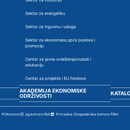
Sektor za energetiku
Sektor za trgovinu i usluge
Sektor za ekonomske,opće poslove i
promociju
Centar za javna ovlaštenja/ovlasti i
edukaciju
Centar za projekte i EU fondove
AKADEMIJA EKONOMSKE
KATAL
ODRŽIVOSTI
PGKomora
pg.komora.fbih
Privredna /Gospodarska komora FBiH