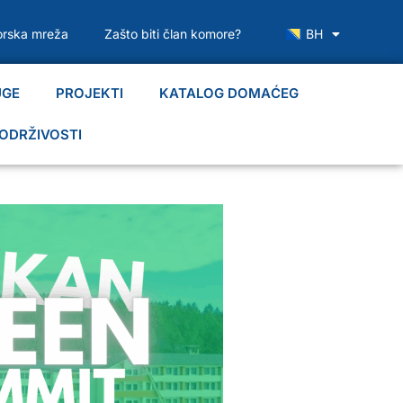
rska mreža
Zašto biti član komore?
BH
UGE
PROJEKTI
KATALOG DOMAĆEG
ODRŽIVOSTI