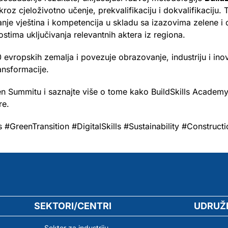
kroz cjeloživotno učenje, prekvalifikaciju i dokvalifikaciju
nje vještina i kompetencija u skladu sa izazovima zelene i di
tima uključivanja relevantnih aktera iz regiona.
0 evropskih zemalja i povezuje obrazovanje, industriju i inov
ansformacije.
n Summitu i saznajte više o tome kako BuildSkills Academy 
re.
#GreenTransition #DigitalSkills #Sustainability #Constructi
SEKTORI/CENTRI
UDRUŽ
Sektor za industriju