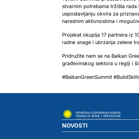
stvarnim potrebama tržišta rada 
uspostavljanju okvira za priznava
narednim aktivnostima i mogućnos
Projekat okuplja 17 partnera iz 1
radne snage i ubrzanja zelene tr
Pridružite nam se na Balkan Gree
građevinskog sektora u regiji i ši
#BalkanGreenSummit #BuildSkills 
NOVOSTI