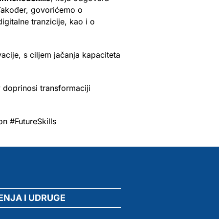
. Također, govorićemo o
gitalne tranzicije, kao i o
acije, s ciljem jačanja kapaciteta
doprinosi transformaciji
on #FutureSkills
ENJA I UDRUGE