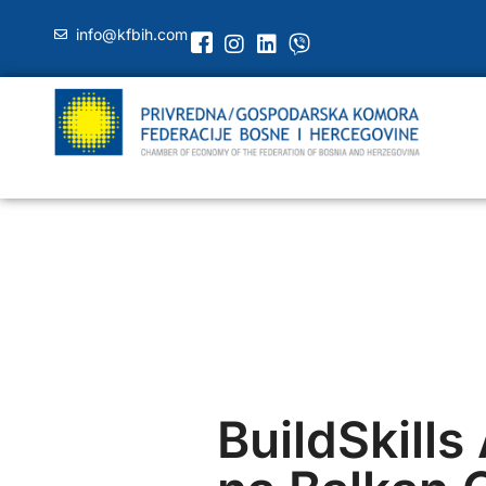
info@kfbih.com
BuildSkill