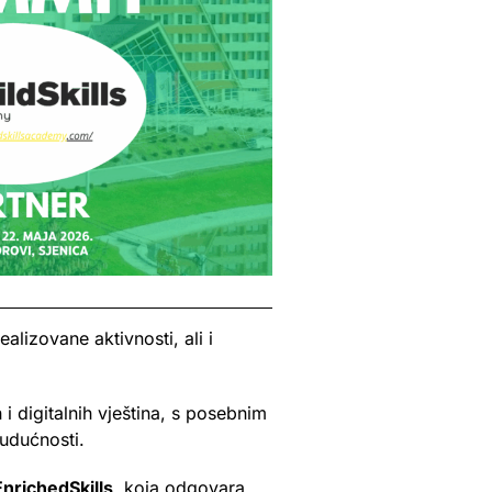
lizovane aktivnosti, ali i
 i digitalnih vještina, s posebnim
budućnosti.
EnrichedSkills
, koja odgovara