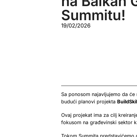
na Balkan 
Summitu!
19/02/2026
Sa ponosom najavljujemo da će na
budući planovi projekta
BuildSk
Ovaj projekat ima za cilj kreiran
fokusom na građevinski sektor kao
Tokom Summita predstavićemo do