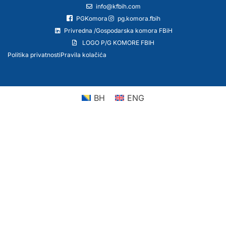
info@kfbih.com
PGKomora
pg.komora.fbih
Privredna /Gospodarska komora FBiH
LOGO P/G KOMORE FBIH
Politika privatnosti
Pravila kolačića
BH
ENG