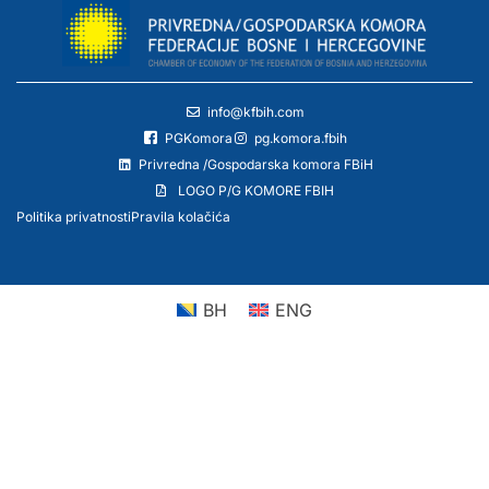
info@kfbih.com
PGKomora
pg.komora.fbih
Privredna /Gospodarska komora FBiH
LOGO P/G KOMORE FBIH
Politika privatnosti
Pravila kolačića
BH
ENG