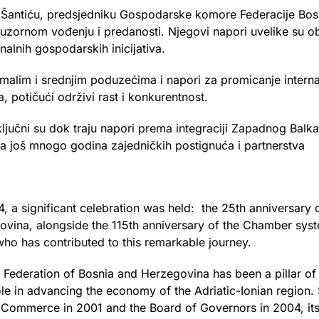
Šantiću, predsjedniku Gospodarske komore Federacije Bosn
uzornom vođenju i predanosti. Njegovi napori uvelike su ob
onalnih gospodarskih inicijativa.
lim i srednjim poduzećima i napori za promicanje internaci
potičući održivi rast i konkurentnost.
ključni su dok traju napori prema integraciji Zapadnog Balk
. Za još mnogo godina zajedničkih postignuća i partnerstva
 a significant celebration was held: the 25th anniversar
vina, alongside the 115th anniversary of the Chamber syste
ho has contributed to this remarkable journey.
ederation of Bosnia and Herzegovina has been a pillar of 
role in advancing the economy of the Adriatic-Ionian region.
 Commerce in 2001 and the Board of Governors in 2004, it