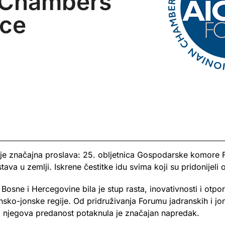
 Chambers
ce
 je značajna proslava: 25. obljetnica Gospodarske komore 
tava u zemlji. Iskrene čestitke idu svima koji su pridonije
ne i Hercegovine bila je stup rasta, inovativnosti i otporn
sko-jonske regije. Od pridruživanja Forumu jadranskih i j
 njegova predanost potaknula je značajan napredak.