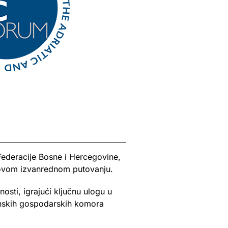
Federacije Bosne i Hercegovine,
li ovom izvanrednom putovanju.
osti, igrajući ključnu ulogu u
onskih gospodarskih komora