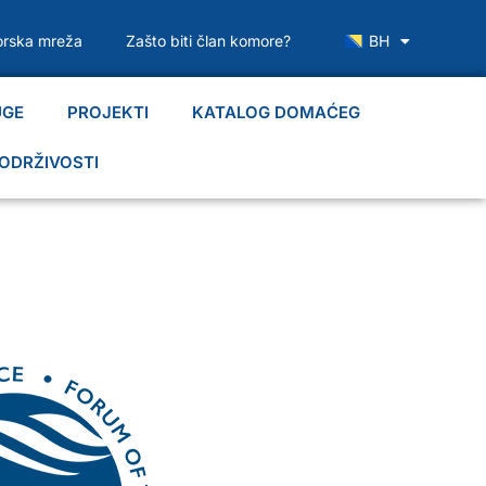
rska mreža
Zašto biti član komore?
BH
UGE
PROJEKTI
KATALOG DOMAĆEG
ODRŽIVOSTI