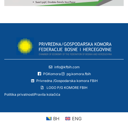
info@kfbih.com
PGKomora
pg.komora.fbih
Privredna /Gospodarska komora FBiH
LOGO P/G KOMORE FBIH
Politika privatnosti
Pravila kolačića
BH
ENG