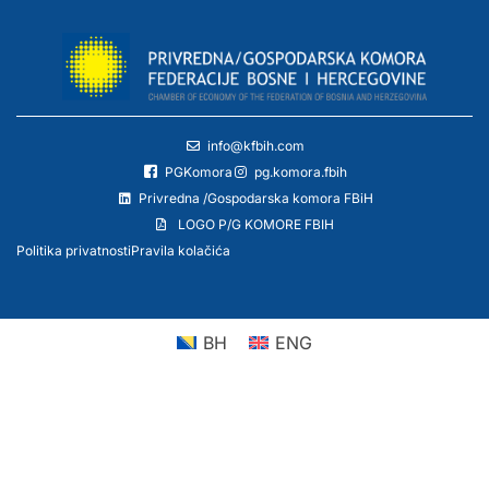
info@kfbih.com
PGKomora
pg.komora.fbih
Privredna /Gospodarska komora FBiH
LOGO P/G KOMORE FBIH
Politika privatnosti
Pravila kolačića
BH
ENG