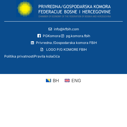
info@kfbih.com
PGKomora
pg.komora.fbih
Privredna /Gospodarska komora FBiH
LOGO P/G KOMORE FBIH
Politika privatnosti
Pravila kolačića
BH
ENG