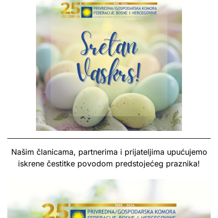
Našim članicama, partnerima i prijateljima upućujemo
iskrene čestitke povodom predstojećeg praznika!