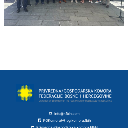
info@kfbih.com
PGKomora
pg.komora.fbih
Privredna /Gospodarska komora FBiH