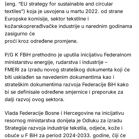
(eng. “EU strategy for sustainable and circular
textiles”) koja je usvojena u martu 2022. od strane
Europske komisije, sektor tekstilne i
kožarskoprerađivačke industrije u narednim godinama
zasigurno će
proći kroz određene promjene.
P/G K FBiH prethodno je uputila inicijativu Federalnom
ministarstvu energije, rudarstva i industrije –
FMERI za izradu novog strateškog dokumenta koji će
biti usklađen sa navedenim dokumentima kao i
strateškim dokumentima razvoja Federacije BiH kako
bi se definisale određene smjernice i preporuke za
dalji razvoj ovog sektora.
Vlada Federacije Bosne i Hercegovine na inicijativu
resornog ministarstva donijela je Odluku za izradu
Strategije razvoja industrije tekstila, odjeće, kože i
obuće u F BiH za period 2024-2033. godine, čiji će