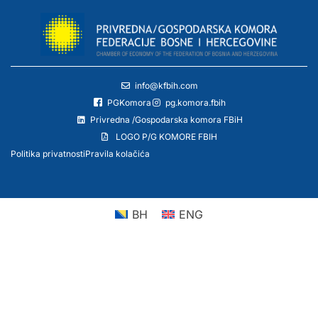
info@kfbih.com
PGKomora
pg.komora.fbih
Privredna /Gospodarska komora FBiH
LOGO P/G KOMORE FBIH
Politika privatnosti
Pravila kolačića
BH
ENG