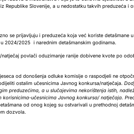
ca iz Republike Slovenije, a u nedostatku takvih preduzeća i 
no se prijavljuju i preduzeća koja već koriste detašmane u 
ju u 2024/2025 i narednim detašmanskim godinama.
rs/natječaj povlači oduzimanje ranije dobivene kvote po od
eseca od donošenja odluke komisije o raspodjeli ne otpočn
odijeliti ostalim učesnicima Javnog konkursa/natječaja.
Dod
gim preduzećima, a u slučajevima nekorištenja istih, nadlež
 korisnicima-učesnicima Javnog konkursa/ natječaja. P
re
detašmana od onog kojeg su ostvarivali u prethodnoj detašm
em dozvola.