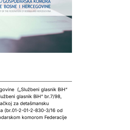
govine („Službeni glasnik BiH“
lužbeni glasnik BiH“ br.7/98,
emačkoj za detašmansku
ma (br.01-2-01-2-830-3/16 od
spodarskom komorom Federacije