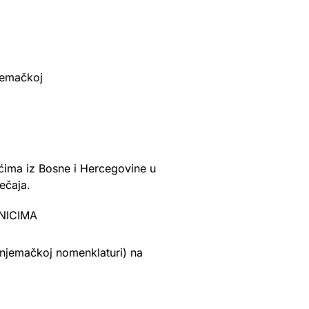
jemačkoj
ćima iz Bosne i Hercegovine u
ečaja.
NICIMA
 njemačkoj nomenklaturi) na