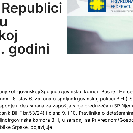
 Republici
 u
koj
 godini
njskotrgovinskoj/Spoljnotrgovinskoj komori Bosne i Herce
lanom 6. stav 6. Zakona o spoljnotrgovinskoj politici BiH („S
 raspodjelu detašmana za zapošljavanje preduzeća u SR Nj
nik BiH“ br.53/24) i člana 9. i 10. Pravilnika o detašamni
oljnotrgovinska komora BiH, u saradnji sa Privrednom/Go
ike Srpske, objavljuje