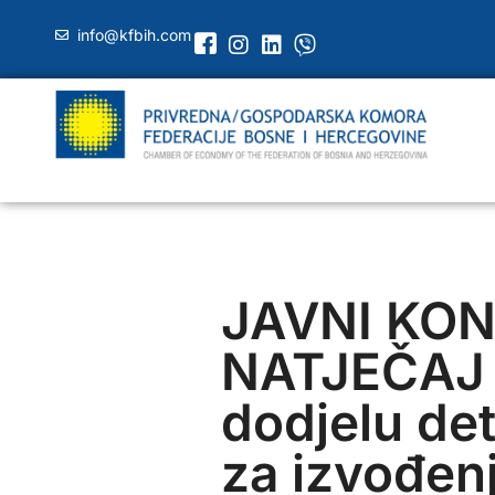
info@kfbih.com
JAVNI KON
NATJEČAJ 
dodjelu de
za izvođen