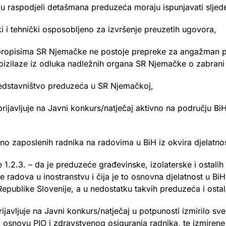
 u raspodjeli detašmana preduzeća moraju ispunjavati sljed
 i tehnički osposobljeno za izvršenje preuzetih ugovora,
ropisima SR Njemačke ne postoje prepreke za angažman pre
izilaze iz odluka nadležnih organa SR Njemačke o zabrani
edstavništvo preduzeća u SR Njemačkoj,
ijavljuje na Javni konkurs/natječaj aktivno na području BiH
o zaposlenih radnika na radovima u BiH iz okvira djelatnos
1.2.3. – da je preduzeće građevinske, izolaterske i ostalih d
e radova u inostranstvu i čija je to osnovna djelatnost u Bi
iz Republike Slovenije, a u nedostatku takvih preduzeća i ost
rijavljuje na Javni konkurs/natječaj u potpunosti izmirilo 
po osnovu PIO i zdravstvenog osiguranja radnika, te izmi