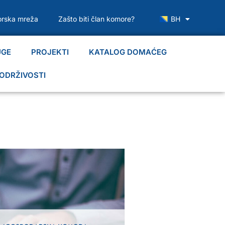
rska mreža
Zašto biti član komore?
BH
UGE
PROJEKTI
KATALOG DOMAĆEG
ODRŽIVOSTI