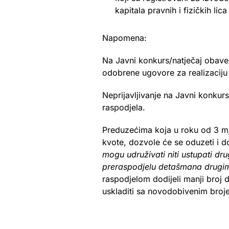
kapitala pravnih i fizičkih li
Napomena:
Na Javni konkurs/natječaj obavez
odobrene ugovore za realizaci
Neprijavljivanje na Javni konku
raspodjela.
Preduzećima koja u roku od 3 mj
kvote, dozvole će se oduzeti i d
mogu udruživati niti ustupati dru
preraspodjelu detašmana drugim
raspodjelom dodijeli manji broj 
uskladiti sa novodobivenim broj