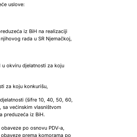
eće uslove:
duzeća iz BiH na realizaciji
 njihovog rada u SR Njemačkoj,
 u okviru djelatnosti za koju
ti za koju konkurišu,
jelatnosti (šifre 10, 40, 50, 60,
H, sa većinskim vlasništvom
ala preduzeća iz BiH.
sve obaveze po osnovu PDV-a,
rene obaveze prema komorama po