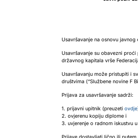
Usavršavanje na osnovu javnog 
Usavršavanje su obavezni proći p
državnog kapitala vrše Federacija
Usavršavanju može pristupiti i 
društvima (“Službene novine F BiH
Prijava za usavršavanje sadrži:
1. prijavni upitnik (preuzeti
ovdje
2. ovjerenu kopiju diplome i
3. uvjerenje o radnom iskustvu u s
Prijave dostavljati lično ili pute