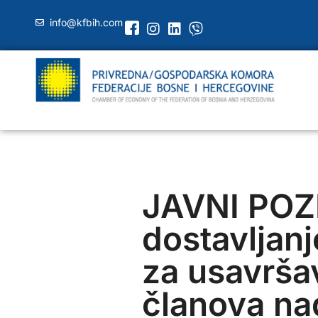
info@kfbih.com
JAVNI POZ
dostavljanj
za usavrša
članova na