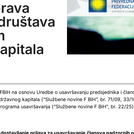
prava
 društava
m
apitala
BiH na osnovu Uredbe o usavršavanju predsjednika i član
ržavnog kapitala (“Službene novine F BiH”, br. 71/09, 33/10
 Programa usavršavanja (“Službene novine F BiH”, br. 22/25)
 dostavljanje prijava za usavršavanje članova nadzornih 