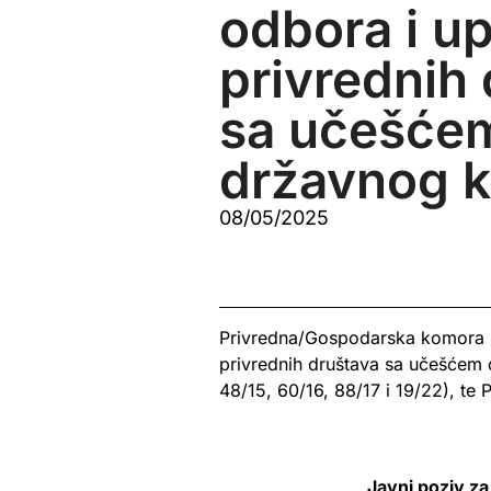
odbora i u
privrednih
sa učešće
državnog k
08/05/2025
Privredna/Gospodarska komora F
privrednih društava sa učešćem d
48/15, 60/16, 88/17 i 19/22), te
Javni poziv za