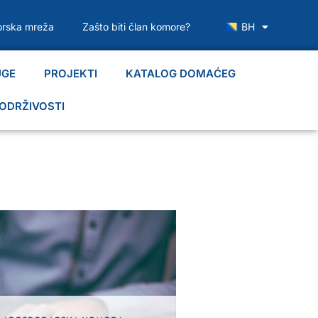
rska mreža
Zašto biti član komore?
BH
UGE
PROJEKTI
KATALOG DOMAĆEG
ODRŽIVOSTI