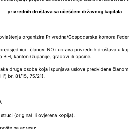
privrednih društava sa učešćem državnog kapitala
ovlaštenja organizira Privredna/Gospodarska komora Feder
redsjednici i članovi NO i uprava privrednih društava u ko
 BiH, kantoni/županije, gradovi ili općine.
svaka druga osoba koja ispunjava uslove predviđene člano
”, br. 81/15, 75/21).
),
truci (original ili ovjerena kopija).
m pošte na adresu: