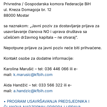
Privredna / Gospodarska komora Federacije BiH
ul. Kneza Domagoja br. 12
88000 Mostar
sa naznakom: „Javni poziv za dostavljanje prijava za
usavršavanje članova NO i uprava društava sa
učešćem državnog kapitala – ne otvaraj”.
Nepotpune prijave za javni poziv neće biti prihvaćene.
Kontakt osobe za dodatne informacije:
Karolina Marušić – tel: 036 446 066 ili e-
mail:
k.marusic@kfbih.com
Aida Handžić – tel: 033 566 322 ili e-
mail:
a.handzic@kfbih.com
• PROGRAM USAVRŠAVANJA PREDSJEDNIKA I
ČLANOVA NADZORNIH ODBORA I UPRAVA