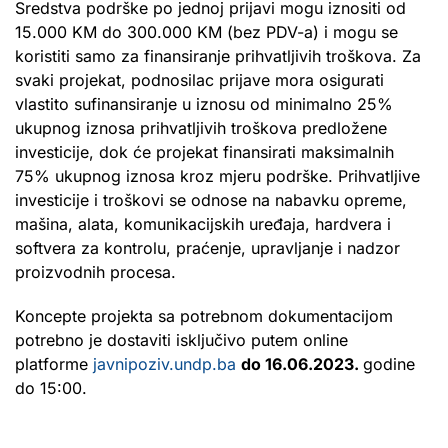
Sredstva podrške po jednoj prijavi mogu iznositi od
15.000 KM do 300.000 KM (bez PDV-a) i mogu se
koristiti samo za finansiranje prihvatljivih troškova. Za
svaki projekat, podnosilac prijave mora osigurati
vlastito sufinansiranje u iznosu od minimalno 25%
ukupnog iznosa prihvatljivih troškova predložene
investicije, dok će projekat finansirati maksimalnih
75% ukupnog iznosa kroz mjeru podrške. Prihvatljive
investicije i troškovi se odnose na nabavku opreme,
mašina, alata, komunikacijskih uređaja, hardvera i
softvera za kontrolu, praćenje, upravljanje i nadzor
proizvodnih procesa.
Koncepte projekta sa potrebnom dokumentacijom
potrebno je dostaviti isključivo putem online
platforme
javnipoziv.undp.ba
do 16.06.2023.
godine
do 15:00.