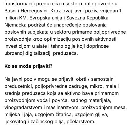
transformaciji preduzeća u sektoru poljoprivrede u
Bosni i Hercegovini. Kroz ovaj javni poziv, vrijedan 1
milion KM, Evropska unija i Savezna Republika
Njemačka podržat će unapređenje poslovanja
poslovnih subjekata u sektoru primarne poljoprivredne
proizvodnje kroz optimizaciju poslovnih aktivnosti,
investicijom u alate i tehnologije koji doprinose
ubrzanoj digitalizaciji preduzeća.
Ko se može prijaviti?
Na javni poziv mogu se prijaviti obrti / samostalni
preduzetnici, poljoprivredne zadruge, mikro, mala i
srednja preduzeća koja se aktivno bave primarnom
proizvodnjom voća i povrća, sadnog materijala,
vinogradarstvom i maslinarstvom, proizvodnjom mesa,
mlijeka i jaja, uzgojem žitarica, uzgojem gljiva,
ljekovitog i začinskog bilja, pčelarstvom.