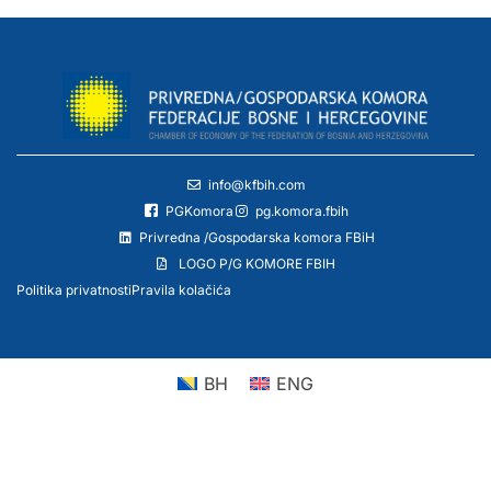
info@kfbih.com
PGKomora
pg.komora.fbih
Privredna /Gospodarska komora FBiH
LOGO P/G KOMORE FBIH
Politika privatnosti
Pravila kolačića
BH
ENG