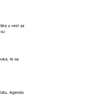
rška u vezi sa
 su
uka, te sa
pratu. Agenda