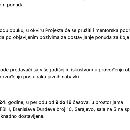
adom ponuda.
rođu obuku, u okviru Projekta će se pružiti i mentorska pod
a po objavljenim pozivima za dostavljanje ponuda za koje
ode predavači sa višegodišnjim iskustvom u provođenju ob
provođenju postupaka javnih nabavki.
024
. godine, u periodu od
9 do 16
časova, u prostorijama
IH, Branislava Đurđeva broj 10, Sarajevo, sala na 5 na s
aknadno dostavljena.