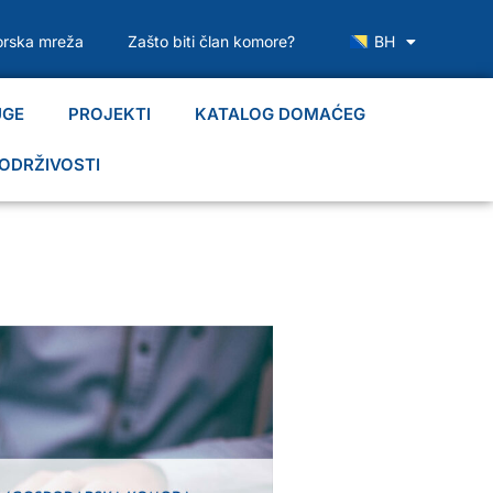
rska mreža
Zašto biti član komore?
BH
UGE
PROJEKTI
KATALOG DOMAĆEG
ODRŽIVOSTI