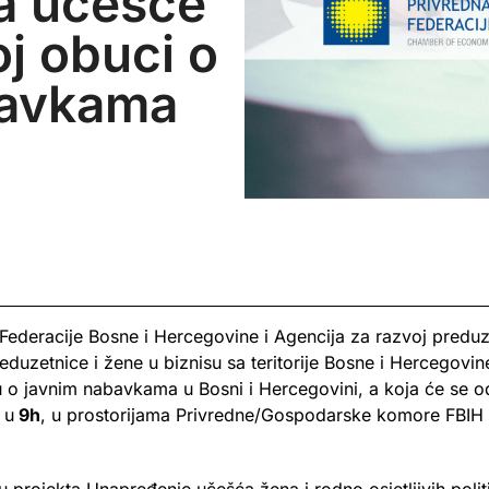
za učešće
j obuci o
bavkama
deracije Bosne i Hercegovine i Agencija za razvoj preduz
duzetnice i žene u biznisu sa teritorije Bosne i Hercegovin
o javnim nabavkama u Bosni i Hercegovini, a koja će se od
 u
9h
, u prostorijama Privredne/Gospodarske komore FBIH (