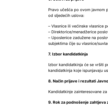
Pravo učešća po ovom javnom poz
od sljedećih uslova:
– Vlasnice ili većinske vlasnice 
– Direktorice/menadžerice poslov
– Uposlenice zadužene na poslo
subjektima čije su vlasnice/suvla
7. Izbor kandidatkinja
Izbor kandidatkinja će se vršiti
kandidatkinja koje ispunjavaju 
8. Način prijave i rezultati Jav
Kandidatkinje zainteresovane za 
9. Rok za podnošenje zahtjeva 