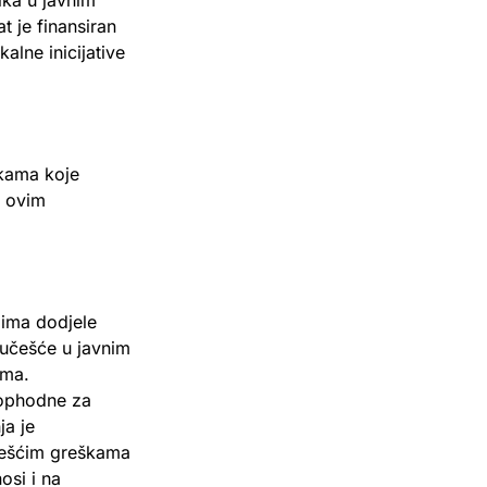
ika u javnim
 je finansiran
lne inicijative
vkama koje
u ovim
umima dodjele
 učešće u javnim
ama.
eophodne za
ja je
češćim greškama
osi i na