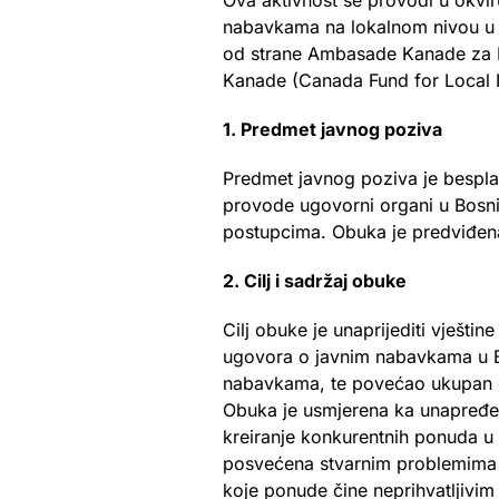
Ova aktivnost se provodi u okvir
nabavkama na lokalnom nivou u Bo
od strane Ambasade Kanade za Bo
Kanade (Canada Fund for Local In
1. Predmet javnog poziva
Predmet javnog poziva je bespla
provode ugovorni organi u Bosni
postupcima. Obuka je predviđena
2. Cilj i sadržaj obuke
Cilj obuke je unaprijediti vještin
ugovora o javnim nabavkama u Bos
nabavkama, te povećao ukupan 
Obuka je usmjerena ka unapređenj
kreiranje konkurentnih ponuda u 
posvećena stvarnim problemima 
koje ponude čine neprihvatljivim