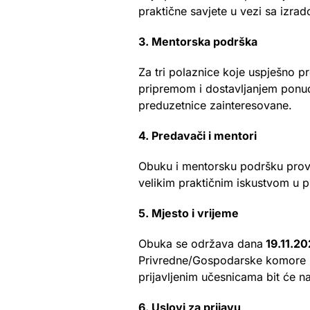
praktične savjete u vezi sa izr
3. Mentorska podrška
Za tri polaznice koje uspješno p
pripremom i dostavljanjem ponud
preduzetnice zainteresovane.
4. Predavači i mentori
Obuku i mentorsku podršku prov
velikim praktičnim iskustvom u 
5. Mjesto i vrijeme
Obuka se održava dana
19.11.2
Privredne/Gospodarske komore FB
prijavljenim učesnicama bit će n
6. Uslovi za prijavu