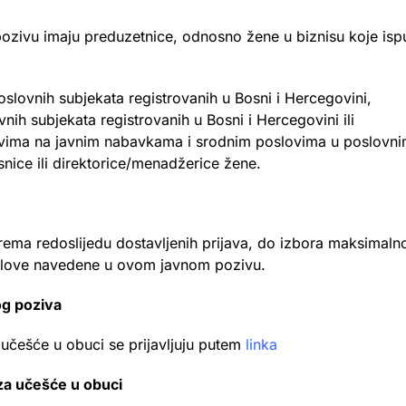
ivu imaju preduzetnice, odnosno žene u biznisu koje ispu
poslovnih subjekata registrovanih u Bosni i Hercegovini,
nih subjekata registrovanih u Bosni i Hercegovini ili
vima na javnim nabavkama i srodnim poslovima u poslovn
snice ili direktorice/menadžerice žene.
 prema redoslijedu dostavljenih prijava, do izbora maksimaln
uslove navedene u ovom javnom pozivu.
nog poziva
učešće u obuci se prijavljuju putem
linka
za učešće u obuci