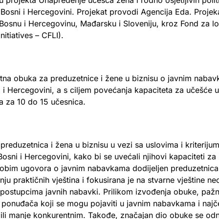
u projekta Unapređenje učešća žena i rodno osjetljivih polit
sni i Hercegovini. Projekat provodi Agencija Eda. Projekat
snu i Hercegovinu, Mađarsku i Sloveniju, kroz Fond za loka
itiatives – CFLI).
tna obuka za preduzetnice i žene u biznisu o javnim naba
 i Hercegovini, a s ciljem povećanja kapaciteta za učešće 
 za 10 do 15 učesnica.
e preduzetnica i žena u biznisu u vezi sa uslovima i kriterij
ni i Hercegovini, kako bi se uvećali njihovi kapaciteti za
obim ugovora o javnim nabavkama dodijeljen preduzetnic
u praktičnih vještina i fokusirana je na stvarne vještine n
postupcima javnih nabavki. Prilikom izvođenja obuke, pažn
ponuđača koji se mogu pojaviti u javnim nabavkama i naj
 ili manje konkurentnim. Takođe, značajan dio obuke se odn