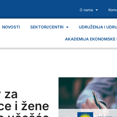
O nama
Komo
NOVOSTI
SEKTORI/CENTRI
UDRUŽENJA I UDR
AKADEMIJA EKONOMSKE 
v za
ce i žene