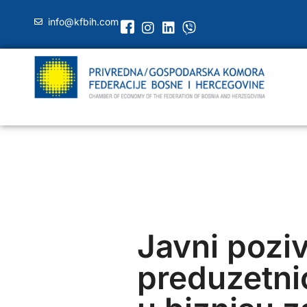
info@kfbih.com
Javni pozi
preduzetni