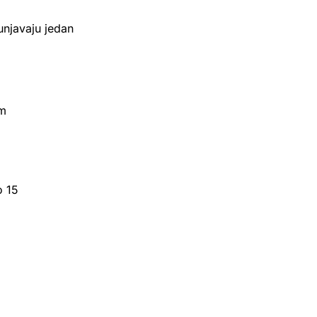
njavaju jedan
im
o 15