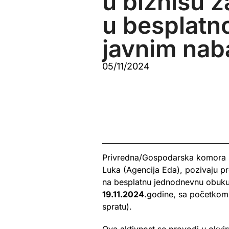
u biznisu 
u besplatno
javnim na
05/11/2024
Privredna/Gospodarska komora Fe
Luka (Agencija Eda), pozivaju pre
na besplatnu jednodnevnu obuku 
19.11.2024
.godine, sa početkom
spratu).