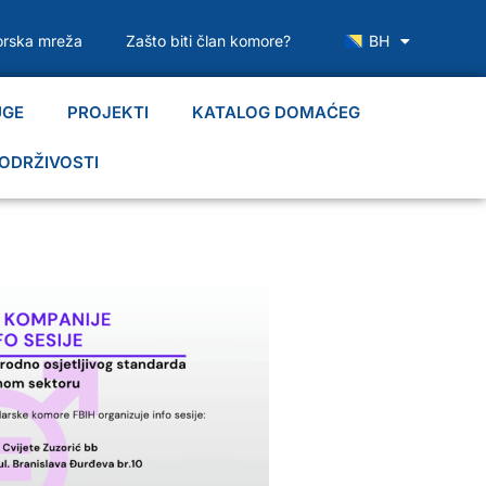
rska mreža
Zašto biti član komore?
BH
UGE
PROJEKTI
KATALOG DOMAĆEG
ODRŽIVOSTI