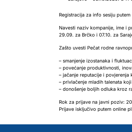
Registracija za info sesiju pute
Navesti naziv kompanije, ime i pr
29.09. za Brčko i 07.10. za Saraj
Zašto uvesti Pečat rodne ravnop
– smanjenje izostanaka i fluktuac
– povećanje produktivnosti, inovat
– jačanje reputacije i povjerenja k
– privlačenje mladih talenata ko
– donošenje boljih odluka kroz r
Rok za prijave na javni poziv: 2
Prijave isključivo putem online 