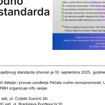
odno
 standarda
sjetljivog standarda otvoren je 10. septembra 2025. godine
li detalje i proces uvođenja Pečata rodne ravnopravnosti
IH organizuje info sesije:
ati, ul. Cvijete Zuzorić bb
0 sati, ul. Branislava Đurđeva br.10