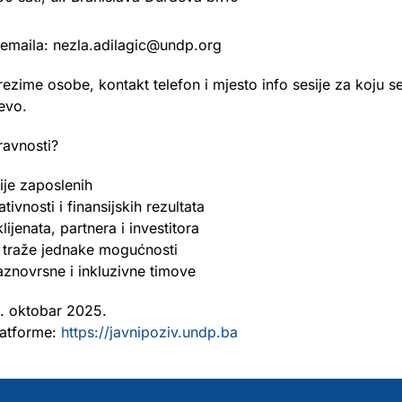
m emaila: nezla.adilagic@undp.org
ezime osobe, kontakt telefon i mjesto info sesije za koju se 
evo.
ravnosti?
ije zaposlenih
ivnosti i finansijskih rezultata
lijenata, partnera i investitora
ji traže jednake mogućnosti
aznovrsne i inkluzivne timove
0. oktobar 2025.
platforme:
https://javnipoziv.undp.ba