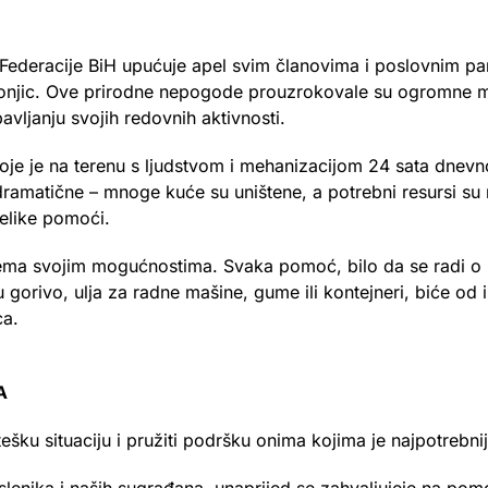
deracije BiH upućuje apel svim članovima i poslovnim part
njic. Ove prirodne nepogode prouzrokovale su ogromne mat
vljanju svojih redovnih aktivnosti.
koje je na terenu s ljudstvom i mehanizacijom 24 sata dnevno
amatične – mnoge kuće su uništene, a potrebni resursi su nes
velike pomoći.
ema svojim mogućnostima. Svaka pomoć, bilo da se radi o 
 gorivo, ulja za radne mašine, gume ili kontejneri, biće od 
ca.
A
ku situaciju i pružiti podršku onima kojima je najpotrebnij
lenika i naših sugrađana, unaprijed se zahvaljujeje na pomo