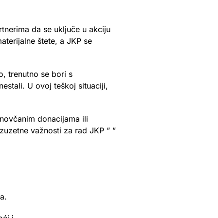
nerima da se uključe u akciju
erijalne štete, a JKP se
, trenutno se bori s
tali. U ovoj teškoj situaciji,
novčanim donacijama ili
izuzetne važnosti za rad JKP ” ”
a.
ći i