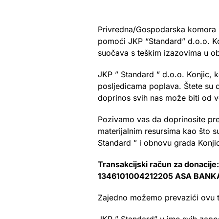
Privredna/Gospodarska komora Fe
pomoći JKP “Standard” d.o.o. Ko
suočava s teškim izazovima u oba
JKP ” Standard ” d.o.o. Konjic, 
posljedicama poplava. Štete su dr
doprinos svih nas može biti od 
Pozivamo vas da doprinosite pr
materijalnim resursima kao što su
Standard ” i obnovu grada Konji
Transakcijski račun za donacije:
1346101004212205 ASA BANK
Zajedno možemo prevazići ovu teš
JKP ” Standard” u ime svih zapos