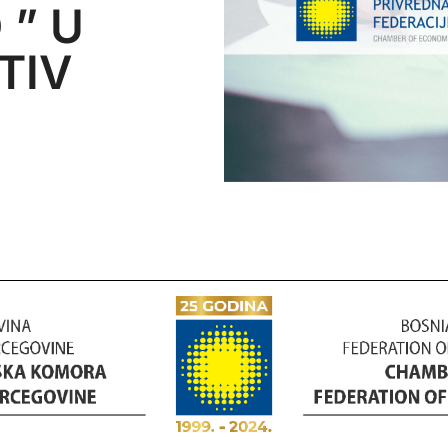
 ” U
TIV