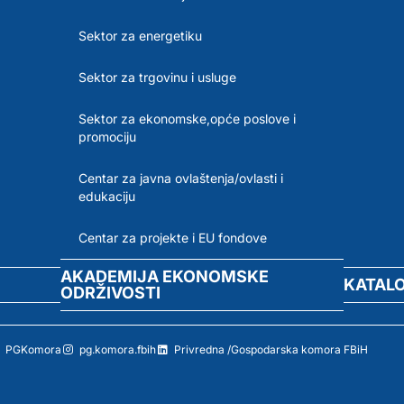
Sektor za energetiku
Sektor za trgovinu i usluge
Sektor za ekonomske,opće poslove i
promociju
Centar za javna ovlaštenja/ovlasti i
edukaciju
Centar za projekte i EU fondove
AKADEMIJA EKONOMSKE
KATAL
ODRŽIVOSTI
PGKomora
pg.komora.fbih
Privredna /Gospodarska komora FBiH