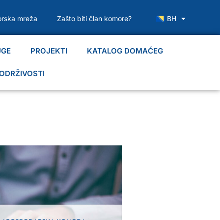
rska mreža
Zašto biti član komore?
BH
UGE
PROJEKTI
KATALOG DOMAĆEG
ODRŽIVOSTI