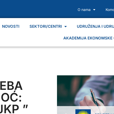
O nama
Komo
NOVOSTI
SEKTORI/CENTRI
UDRUŽENJA I UDR
AKADEMIJA EKONOMSKE 
REBA
OĆ:
JKP ”