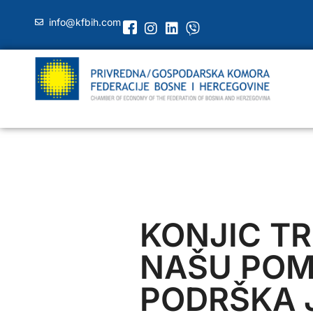
info@kfbih.com
KONJIC T
NAŠU POM
PODRŠKA 