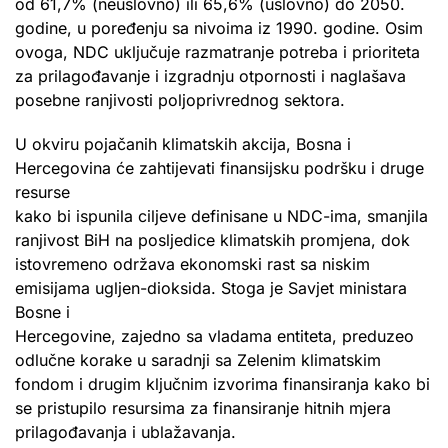
od 61,7% (neuslovno) ili 65,6% (uslovno) do 2050.
godine, u poređenju sa nivoima iz 1990. godine. Osim
ovoga, NDC uključuje razmatranje potreba i prioriteta
za prilagođavanje i izgradnju otpornosti i naglašava
posebne ranjivosti poljoprivrednog sektora.
U okviru pojačanih klimatskih akcija, Bosna i
Hercegovina će zahtijevati finansijsku podršku i druge
resurse
kako bi ispunila ciljeve definisane u NDC-ima, smanjila
ranjivost BiH na posljedice klimatskih promjena, dok
istovremeno održava ekonomski rast sa niskim
emisijama ugljen-dioksida. Stoga je Savjet ministara
Bosne i
Hercegovine, zajedno sa vladama entiteta, preduzeo
odlučne korake u saradnji sa Zelenim klimatskim
fondom i drugim ključnim izvorima finansiranja kako bi
se pristupilo resursima za finansiranje hitnih mjera
prilagođavanja i ublažavanja.