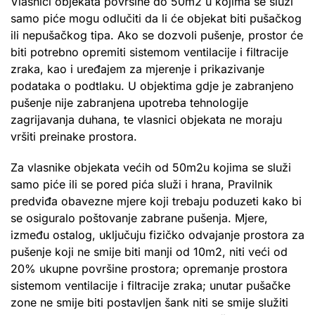
Vlasnici objekata površine do 50m2 u kojima se služi
samo piće mogu odlučiti da li će objekat biti pušačkog
ili nepušačkog tipa. Ako se dozvoli pušenje, prostor će
biti potrebno opremiti sistemom ventilacije i filtracije
zraka, kao i uređajem za mjerenje i prikazivanje
podataka o podtlaku. U objektima gdje je zabranjeno
pušenje nije zabranjena upotreba tehnologije
zagrijavanja duhana, te vlasnici objekata ne moraju
vršiti preinake prostora.
Za vlasnike objekata većih od 50m2u kojima se služi
samo piće ili se pored pića služi i hrana, Pravilnik
predviđa obavezne mjere koji trebaju poduzeti kako bi
se osiguralo poštovanje zabrane pušenja. Mjere,
između ostalog, uključuju fizičko odvajanje prostora za
pušenje koji ne smije biti manji od 10m2, niti veći od
20% ukupne površine prostora; opremanje prostora
sistemom ventilacije i filtracije zraka; unutar pušačke
zone ne smije biti postavljen šank niti se smije služiti