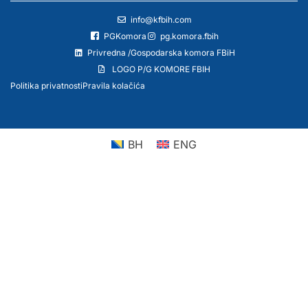
info@kfbih.com
PGKomora
pg.komora.fbih
Privredna /Gospodarska komora FBiH
LOGO P/G KOMORE FBIH
Politika privatnosti
Pravila kolačića
BH
ENG