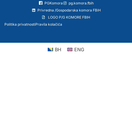
PGKomora
pg.komora.fbih
Privredna /Gospodarska komora FBiH
LOGO P/G KOMORE FBIH
Politika privatnosti
Pravila kolačića
BH
ENG