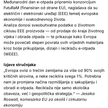
Međunarodni dan e-otpada pripremio konzorcijum
FutuRaM (finansiran od strane EU), naglašava da su
električni i elektronski uređaji (EEE) temelj evropske
ekonomije i svakodnevnog života.
Analiza donosi sveobuhvatne podatke o životnom
ciklusu EEE proizvoda — od prodaje do kraja životnog
vijeka i obrade otpada — te prikazuje kako Evropa
može povećati stepen povrata ovih vrijednih materijala
kroz bolje prikupljanje, dizajn i reciklažu e-otpada
(WEEE).
Izjave stručnjaka
„Evropa ovisi o trećim zemljama za više od 90% svojih
kritičnih sirovina, a neke reciklira svega 1%. Potrebna
nam je promjena načina razmišljanja o sakupljanju i
obradi e-otpada. Reciklaža nije samo ekološka
obaveza, već i geopolitička strategija.“ —
Jessika
Roswall, komesarka EU za okoliš i cirkularnu
ekonomiju