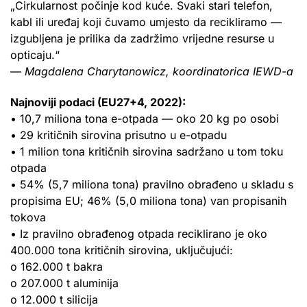
„Cirkularnost počinje kod kuće. Svaki stari telefon,
kabl ili uređaj koji čuvamo umjesto da recikliramo —
izgubljena je prilika da zadržimo vrijedne resurse u
opticaju.“
—
Magdalena Charytanowicz, koordinatorica IEWD-a
Najnoviji podaci (EU27+4, 2022):
• 10,7 miliona tona e-otpada — oko 20 kg po osobi
• 29 kritičnih sirovina prisutno u e-otpadu
• 1 milion tona kritičnih sirovina sadržano u tom toku
otpada
• 54% (5,7 miliona tona) pravilno obrađeno u skladu s
propisima EU; 46% (5,0 miliona tona) van propisanih
tokova
• Iz pravilno obrađenog otpada reciklirano je oko
400.000 tona kritičnih sirovina, uključujući:
o 162.000 t bakra
o 207.000 t aluminija
o 12.000 t silicija