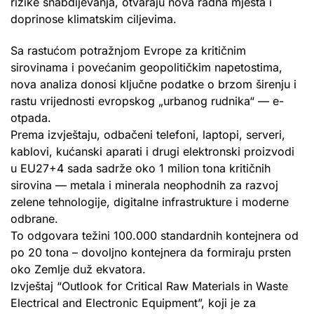
rizike snabdijevanja, otvaraju nova radna mjesta i
doprinose klimatskim ciljevima.
Sa rastućom potražnjom Evrope za kritičnim
sirovinama i povećanim geopolitičkim napetostima,
nova analiza donosi ključne podatke o brzom širenju i
rastu vrijednosti evropskog „urbanog rudnika“ — e-
otpada.
Prema izvještaju, odbačeni telefoni, laptopi, serveri,
kablovi, kućanski aparati i drugi elektronski proizvodi
u EU27+4 sada sadrže oko 1 milion tona kritičnih
sirovina — metala i minerala neophodnih za razvoj
zelene tehnologije, digitalne infrastrukture i moderne
odbrane.
To odgovara težini 100.000 standardnih kontejnera od
po 20 tona – dovoljno kontejnera da formiraju prsten
oko Zemlje duž ekvatora.
Izvještaj “Outlook for Critical Raw Materials in Waste
Electrical and Electronic Equipment”, koji je za