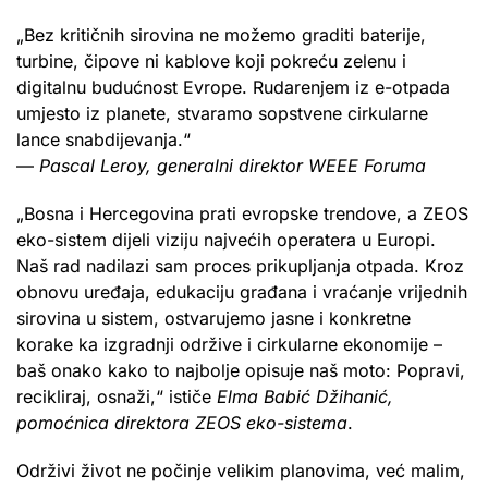
„Bez kritičnih sirovina ne možemo graditi baterije,
turbine, čipove ni kablove koji pokreću zelenu i
digitalnu budućnost Evrope. Rudarenjem iz e-otpada
umjesto iz planete, stvaramo sopstvene cirkularne
lance snabdijevanja.“
—
Pascal Leroy, generalni direktor WEEE Foruma
„Bosna i Hercegovina prati evropske trendove, a ZEOS
eko-sistem dijeli viziju najvećih operatera u Europi.
Naš rad nadilazi sam proces prikupljanja otpada. Kroz
obnovu uređaja, edukaciju građana i vraćanje vrijednih
sirovina u sistem, ostvarujemo jasne i konkretne
korake ka izgradnji održive i cirkularne ekonomije –
baš onako kako to najbolje opisuje naš moto: Popravi,
recikliraj, osnaži,“ ističe
Elma Babić Džihanić,
pomoćnica direktora ZEOS eko-sistema
.
Održivi život ne počinje velikim planovima, već malim,