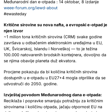
Međunarodni dan e-otpada : 14 oktobar, 8 izdanje
weee-forum.org/iewd-about
#ewasteday
Kritične sirovine su nova nafta, a evropski e-otpad je
njen izvor
~1 milion tona kritičnih sirovina (CRM) svake godine
završava u odbačenim elektronskim uređajima u EU,
UK, Švicarskoj, Islandu i Norveškoj — to je težina
100.000 natovarenih brodskih kontejnera, dovoljno da
se njima obavije planeta duž ekvatora.
Procjene pokazuju da bi količina kritičnih sirovina
dostupnih u e-otpadu u EU27+4 mogla otprilike da se
udvostruči do 2050. godine.
Izvještaj povodom Međunarodnog dana e-otpada:
Reciklaža i popravke smanjuju potražnju za kritičnim
sirovinama i količinu otpada, jačaju otpornost EU na