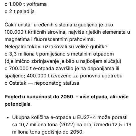
o 1.000 t volframa
o 2 t paladija
Čak i unutar uređenih sistema izgubljeno je oko
100.000 t kritičnih sirovina, najviše rijetkih elemenata u
magnetima i fluorescentnim prahovima.
Nelegalni tokovi uzrokovali su velike gubitke:
o 3,3 miliona t pomiješano s metalnim otpadom
(djelimično zbrinjavanje je bilo u najboljem slučaju)
o 700.000 t e-otpada završilo je na deponijama ili
spaljeno; 400.000 t izvezeno za ponovnu upotrebu
o Ostatak — nepoznatog statusa
Pogled u budućnost do 2050. – više otpada, ali i više
potencijala
Ukupna količina e-otpada u EU27+4 može porasti
sa 10,7 miliona tona (2022) na broj između 12,5 i 19
miliona tona godišnje do 2050.