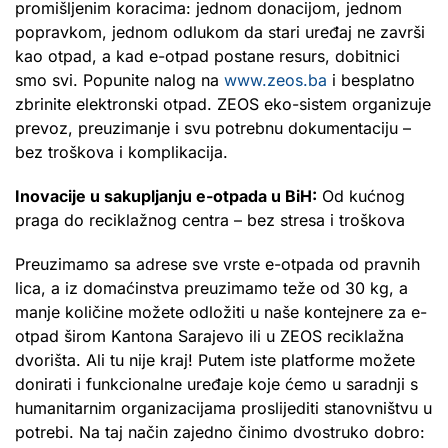
promišljenim koracima: jednom donacijom, jednom
popravkom, jednom odlukom da stari uređaj ne završi
kao otpad, a kad e-otpad postane resurs, dobitnici
smo svi. Popunite nalog na
www.zeos.ba
i besplatno
zbrinite elektronski otpad. ZEOS eko-sistem organizuje
prevoz, preuzimanje i svu potrebnu dokumentaciju –
bez troškova i komplikacija.
Inovacije u sakupljanju e-otpada u BiH:
Od kućnog
praga do reciklažnog centra – bez stresa i troškova
Preuzimamo sa adrese sve vrste e-otpada od pravnih
lica, a iz domaćinstva preuzimamo teže od 30 kg, a
manje količine možete odložiti u naše kontejnere za e-
otpad širom Kantona Sarajevo ili u ZEOS reciklažna
dvorišta. Ali tu nije kraj! Putem iste platforme možete
donirati i funkcionalne uređaje koje ćemo u saradnji s
humanitarnim organizacijama proslijediti stanovništvu u
potrebi. Na taj način zajedno činimo dvostruko dobro: