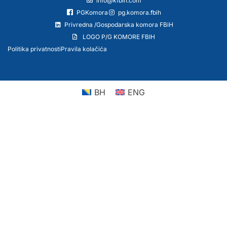
info@kfbih.com
PGKomora
pg.komora.fbih
Privredna /Gospodarska komora FBiH
LOGO P/G KOMORE FBIH
Politika privatnosti
Pravila kolačića
BH
ENG