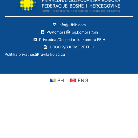
info@kfbih.com
PGKomora
pg.komora.fbih
Privredna /Gospodarska komora FBiH
LOGO P/G KOMORE FBIH
Politika privatnosti
Pravila kolačića
BH
ENG