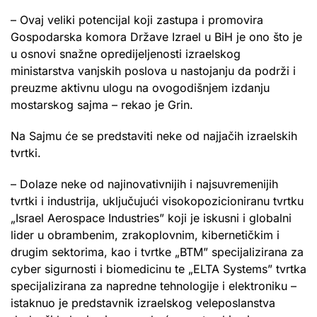
– Ovaj veliki potencijal koji zastupa i promovira
Gospodarska komora Države Izrael u BiH je ono što je
u osnovi snažne opredijeljenosti izraelskog
ministarstva vanjskih poslova u nastojanju da podrži i
preuzme aktivnu ulogu na ovogodišnjem izdanju
mostarskog sajma – rekao je Grin.
Na Sajmu će se predstaviti neke od najjačih izraelskih
tvrtki.
– Dolaze neke od najinovativnijih i najsuvremenijih
tvrtki i industrija, uključujući visokopozicioniranu tvrtku
„Israel Aerospace Industries” koji je iskusni i globalni
lider u obrambenim, zrakoplovnim, kibernetičkim i
drugim sektorima, kao i tvrtke „BTM” specijalizirana za
cyber sigurnosti i biomedicinu te „ELTA Systems” tvrtka
specijalizirana za napredne tehnologije i elektroniku –
istaknuo je predstavnik izraelskog veleposlanstva