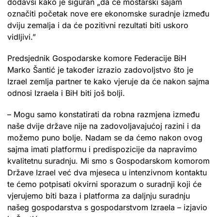
dodavši kako je siguran „da će mostarski sajam
označiti početak nove ere ekonomske suradnje između
dviju zemalja i da će pozitivni rezultati biti uskoro
vidljivi.”
Predsjednik Gospodarske komore Federacije BiH
Marko Šantić je također izrazio zadovoljstvo što je
Izrael zemlja partner te kako vjeruje da će nakon sajma
odnosi Izraela i BiH biti još bolji.
– Mogu samo konstatirati da robna razmjena između
naše dvije države nije na zadovoljavajućoj razini i da
možemo puno bolje. Nadam se da ćemo nakon ovog
sajma imati platformu i predispozicije da napravimo
kvalitetnu suradnju. Mi smo s Gospodarskom komorom
Države Izrael već dva mjeseca u intenzivnom kontaktu
te ćemo potpisati okvirni sporazum o suradnji koji će
vjerujemo biti baza i platforma za daljnju suradnju
našeg gospodarstva s gospodarstvom Izraela – izjavio