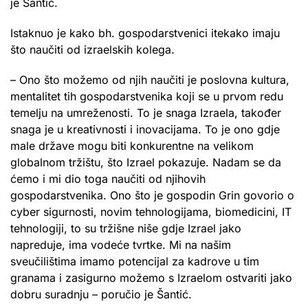
je Šantić.
Istaknuo je kako bh. gospodarstvenici itekako imaju
što naučiti od izraelskih kolega.
– Ono što možemo od njih naučiti je poslovna kultura,
mentalitet tih gospodarstvenika koji se u prvom redu
temelju na umreženosti. To je snaga Izraela, također
snaga je u kreativnosti i inovacijama. To je ono gdje
male države mogu biti konkurentne na velikom
globalnom tržištu, što Izrael pokazuje. Nadam se da
ćemo i mi dio toga naučiti od njihovih
gospodarstvenika. Ono što je gospodin Grin govorio o
cyber sigurnosti, novim tehnologijama, biomedicini, IT
tehnologiji, to su tržišne niše gdje Izrael jako
napreduje, ima vodeće tvrtke. Mi na našim
sveučilištima imamo potencijal za kadrove u tim
granama i zasigurno možemo s Izraelom ostvariti jako
dobru suradnju – poručio je Šantić.