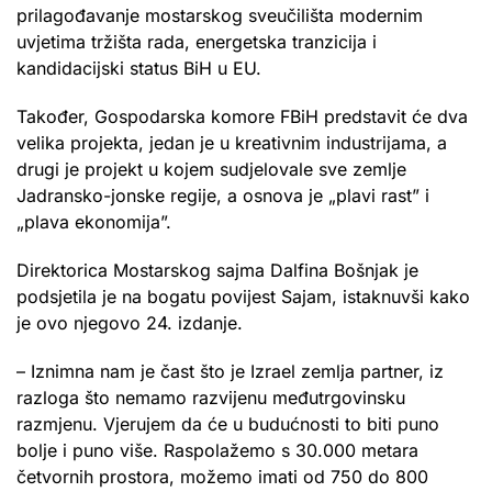
prilagođavanje mostarskog sveučilišta modernim
uvjetima tržišta rada, energetska tranzicija i
kandidacijski status BiH u EU.
Također, Gospodarska komore FBiH predstavit će dva
velika projekta, jedan je u kreativnim industrijama, a
drugi je projekt u kojem sudjelovale sve zemlje
Jadransko-jonske regije, a osnova je „plavi rast” i
„plava ekonomija”.
Direktorica Mostarskog sajma Dalfina Bošnjak je
podsjetila je na bogatu povijest Sajam, istaknuvši kako
je ovo njegovo 24. izdanje.
– Iznimna nam je čast što je Izrael zemlja partner, iz
razloga što nemamo razvijenu međutrgovinsku
razmjenu. Vjerujem da će u budućnosti to biti puno
bolje i puno više. Raspolažemo s 30.000 metara
četvornih prostora, možemo imati od 750 do 800