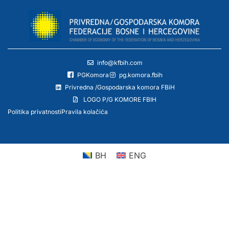
info@kfbih.com
PGKomora
pg.komora.fbih
Privredna /Gospodarska komora FBiH
LOGO P/G KOMORE FBIH
Politika privatnosti
Pravila kolačića
BH
ENG