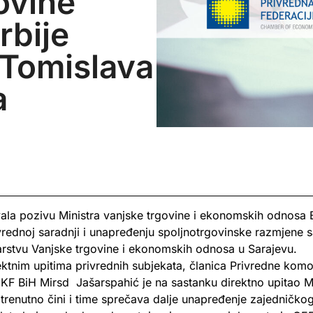
ovine
rbije
Tomislava
a
ala pozivu Ministra vanjske trgovine i ekonomskih odnosa
rednoj saradnji i unapređenju spoljnotrgovinske razmjene 
arstvu Vanjske trgovine i ekonomskih odnosa u Sarajevu.
rektnim upitima privrednih subjekata, članica Privredne komo
F BiH Mirsd Jašarspahić je na sastanku direktno upitao M
trenutno čini i time sprečava dalje unapređenje zajedničkog r