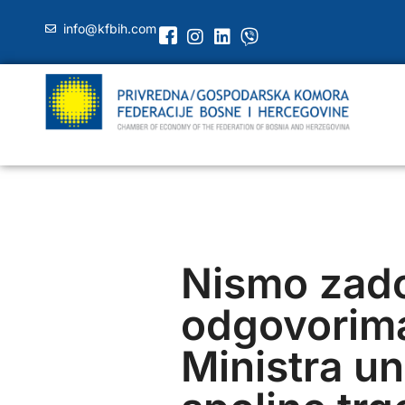
info@kfbih.com
Nismo zado
odgovorim
Ministra un