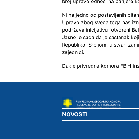
broj upravo odnosi na barijere ko
Ni na jedno od postavljenih pita
Upravo zbog svega toga nas izne
podržava inicijativu “otvoreni Ba
Jasno je sada da je sastanak koj
Republiko Srbijom, u stvari zami
zajednici.
Dakle privredna komora FBiH ins
NOVOSTI