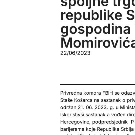
spoljne trg
republike S
gospodina 
Momirović
22/06/2023
Privredna komora FBIH se odazv
Staše Košarca na sastanak o priv
održan 21. 06. 2023. g. u Minist
Iskoristivši sastanak a vođen di
Hercegovine, podpredsjednik P K
barijerama koje Republika Srbija 