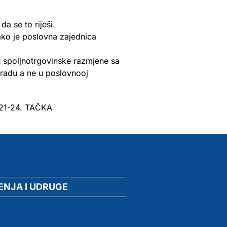
a se to riješi.
ako je poslovna zajednica
u spoljnotrgovinske razmjene sa
gradu a ne u poslovnooj
M 21-24. TAČKA
ENJA I UDRUGE