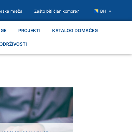
rska mreža
Zašto biti član komore?
BH
UGE
PROJEKTI
KATALOG DOMAĆEG
ODRŽIVOSTI