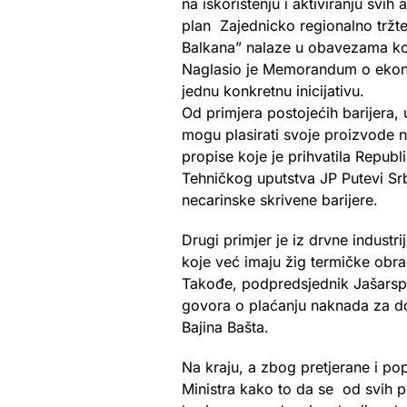
na iskorištenju i aktiviranju svi
plan Zajednicko regionalno tržte
Balkana” nalaze u obavezama koj
Naglasio je Memorandum o ekonom
jednu konkretnu inicijativu.
Od primjera postojećih barijera,
mogu plasirati svoje proizvode n
propise koje je prihvatila Republ
Tehničkog uputstva JP Putevi Srbi
necarinske skrivene barijere.
Drugi primjer je iz drvne industr
koje već imaju žig termičke obra
Takođe, podpredsjednik Jašarspah
govora o plaćanju naknada za dos
Bajina Bašta.
Na kraju, a zbog pretjerane i po
Ministra kako to da se od svih p