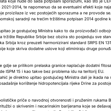
h alata koje nude do sada potpisani sporazumi, kao sto je CE
 2021-2014, te napomenuo da se eventualni efekti koje naja
e proizilaze iz vec postojećih sporazuma a ne provode se
skoj saradnji na trećim tržištima potpisan 2014 godine koj
 upitao je gostujućeg Ministra kako to da proizvođači odboj
a tržište Republike Srbije bez obzira sto posjeduju sve stan
ika Srbija kroz preuzeti harmonizirani standard SRPS EN 131
je koje skriva dodatne uslove koji eliminiraju druge ponuđač
ije gdje se prilikom prelaska granice naplaćuje dodatni fitos
de ISPM 15 i kao takve bez problema idu na teritorij EU.
ić je direktno upitao gostujućeg Ministra dali je ikada na 
adašnje korištenje hidropotencijala rijeke Drine za postoje
polističke priče o navodnoj otvorenosti i pruženim rukama Bo
ritužbi o skrivenim i necarinskim barijerama koje se dešava