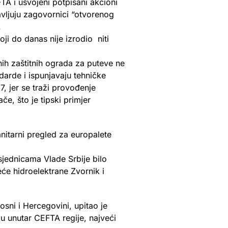
FTA i usvojeni potpisani akcioni
vljuju zagovornici “otvorenog
.
i do danas nije izrodio niti
nih zaštitnih ograda za puteve ne
darde i ispunjavaju tehničke
7, jer se traži provođenje
e, što je tipski primjer
anitarni pregled za europalete
sjednicama Vlade Srbije bilo
će hidroelektrane Zvornik i
sni i Hercegovini, upitao je
ju unutar CEFTA regije, najveći