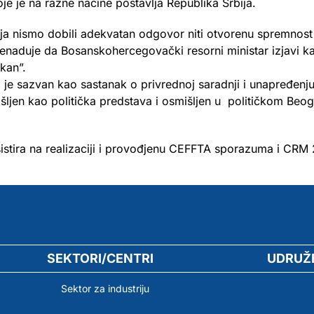
je je na razne načine postavlja Republika Srbija.
nja nismo dobili adekvatan odgovor niti otvorenu spremnost d
naduje da Bosanskohercegovački resorni ministar izjavi k
lkan”.
i je sazvan kao sastanak o privrednoj saradnji i unapređenj
šljen kao politička predstava i osmišljen u političkom Beo
istira na realizaciji i provođjenu CEFFTA sporazuma i CR
SEKTORI/CENTRI
UDRUŽ
Sektor za industriju