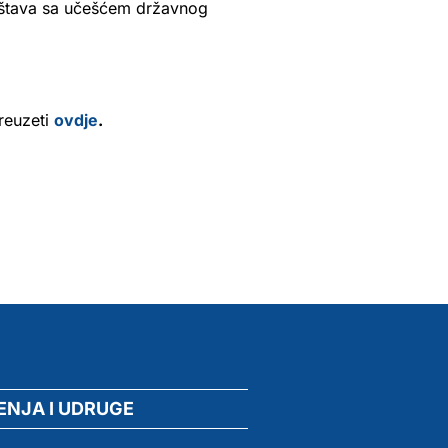
ruštava sa učešćem državnog
reuzeti
ovdje
.
ENJA I UDRUGE