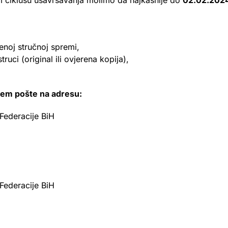
m ciklusu usavršavanja molimo da najkasnije do
02.02.2024
enoj stručnoj spremi,
ruci (original ili ovjerena kopija),
utem pošte na adresu:
ederacije BiH
ederacije BiH