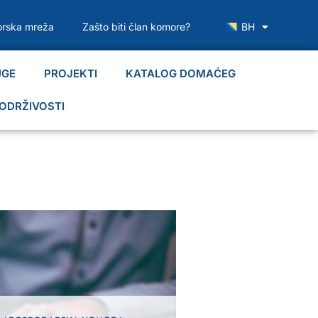
rska mreža
Zašto biti član komore?
BH
UGE
PROJEKTI
KATALOG DOMAĆEG
ODRŽIVOSTI