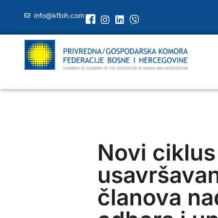
info@kfbih.com
Novi ciklus
usavršavan
članova na