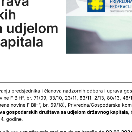
prava
kih
a udjelom
apitala
anju predsjednika i članova nadzornih odbora i uprava gos
ne F BiH”, br. 71/09, 33/10, 23/11, 83/11, 2/13, 80/13, 48/1
ene novine F BiH”, br. 69/18), Privredna/Gospodarska kom
va gospodarskih društava sa udjelom državnog kapitala
,
4. godine.