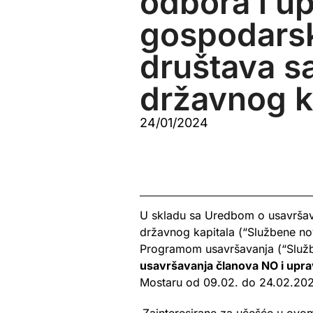
odbora i u
gospodars
društava s
državnog k
24/01/2024
U skladu sa Uredbom o usavršav
državnog kapitala (“Službene novi
Programom usavršavanja (“Služb
usavršavanja članova NO i upra
Mostaru od 09.02. do 24.02.202