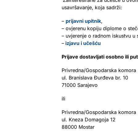
Zainteresirane za učešće u ovo
usavršavanje, koja sadrži:
–
prijavni upitnik
,
– ovjerenu kopiju diplome o steč
– uvjerenje o radnom iskustvu u st
–
izjavu i učešću
Prijave dostavljati osobno ili p
Privredna/Gospodarska komora F
ul. Branislava Đurđeva br. 10
71000 Sarajevo
ili
Privredna/Gospodarska komora F
ul. Kneza Domagoja 12
88000 Mostar