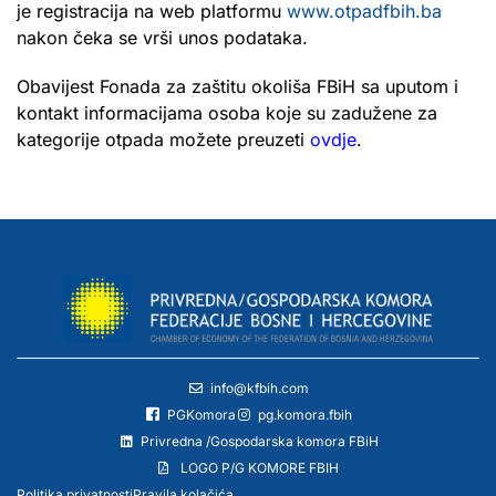
je registracija na web platformu
www.otpadfbih.ba
nakon čeka se vrši unos podataka.
Obavijest Fonada za zaštitu okoliša FBiH sa uputom i
kontakt informacijama osoba koje su zadužene za
kategorije otpada možete preuzeti
ovdje
.
info@kfbih.com
PGKomora
pg.komora.fbih
Privredna /Gospodarska komora FBiH
LOGO P/G KOMORE FBIH
Politika privatnosti
Pravila kolačića