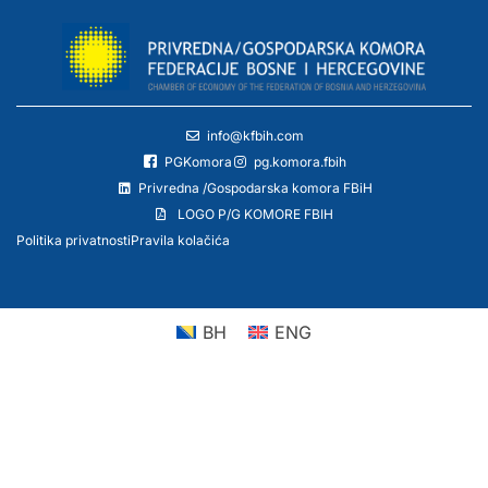
info@kfbih.com
PGKomora
pg.komora.fbih
Privredna /Gospodarska komora FBiH
LOGO P/G KOMORE FBIH
Politika privatnosti
Pravila kolačića
BH
ENG