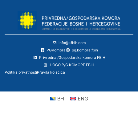
info@kfbih.com
PGKomora
pg.komora.fbih
Privredna /Gospodarska komora FBiH
LOGO P/G KOMORE FBIH
Politika privatnosti
Pravila kolačića
BH
ENG