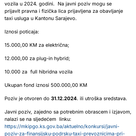
vozila u 2024. godini. Na javni poziv mogu se
prijavit pravna i fizička lica prijavljena za obavljanje
taxi usluga u Kantonu Sarajevo.
Iznosi poticaja:
15.000,00 KM za električna;
12.000,00 za plug-in hybrid;
10.000 za full hibridna vozila
Ukupan fond iznosi 500.000,00 KM
Poziv je otvoren do
31.12.2024
. ili utroška sredstava.
Javni poziv, zajedno sa potrebnim obrascem i izjavom,
nalazi se na sljedećem linku:
https://mkipgo.ks.gov.ba/aktuelno/konkursi/javni-
poziv-za-finansijsku-podrsku-taxi-prevoznicima-pri-