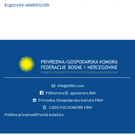
kupovini-elektricnih
info@kfbih.com
PGKomora
pg.komora.fbih
Privredna /Gospodarska komora FBiH
LOGO P/G KOMORE FBIH
Politika privatnosti
Pravila kolačića