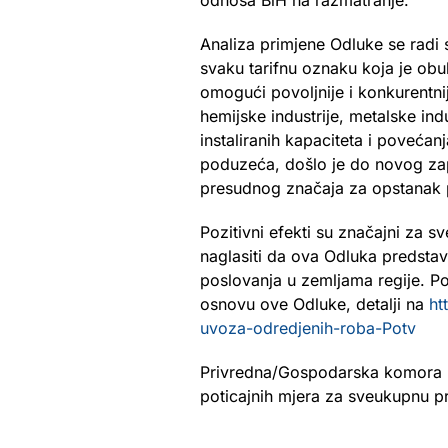
odnosa BiH na razmatranje.
Analiza primjene Odluke se radi 
svaku tarifnu oznaku koja je obu
omogući povoljnije i konkurentnij
hemijske industrije, metalske ind
instaliranih kapaciteta i povećan
poduzeća, došlo je do novog zap
presudnog značaja za opstanak 
Pozitivni efekti su značajni za 
naglasiti da ova Odluka predstavl
poslovanja u zemljama regije. Po
osnovu ove Odluke, detalji na
ht
uvoza-odredjenih-roba-Potv
Privredna/Gospodarska komora Fe
poticajnih mjera za sveukupnu pri