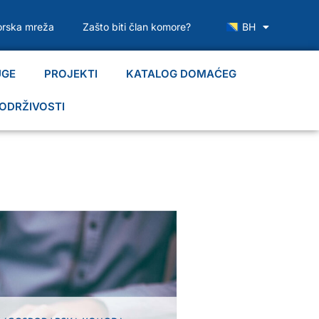
rska mreža
Zašto biti član komore?
BH
UGE
PROJEKTI
KATALOG DOMAĆEG
ODRŽIVOSTI