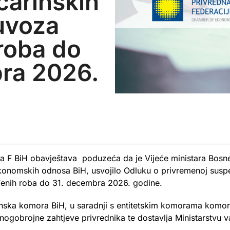
carinskih
uvoza
roba do
ra 2026.
F BiH obavještava poduzeća da je Vijeće ministara Bosne 
 ekonomskih odnosa BiH, usvojilo Odluku o privremenoj susp
đenih roba do 31. decembra 2026. godine.
inska komora BiH, u saradnji s entitetskim komorama kom
ogobrojne zahtjeve privrednika te dostavlja Ministarstvu 