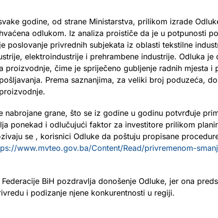
svake godine, od strane Ministarstva, prilikom izrade Odluk
hvaćena odlukom. Iz analiza proističe da je u potpunosti pos
e poslovanje privrednih subjekata iz oblasti tekstilne industr
ustrije, elektroindustrije i prehrambene industrije. Odluka j
ja proizvodnje, čime je spriječeno gubljenje radnih mjesta i
ošljavanja. Prema saznanjima, za veliki broj poduzeća, do
proizvodnje.
sve nabrojane grane, što se iz godine u godinu potvrđuje pr
ja ponekad i odlučujući faktor za investitore prilikom plani
zivaju se , korisnici Odluke da poštuju propisane procedur
tps://www.mvteo.gov.ba/Content/Read/privremenom-smanje
deracije BiH pozdravlja donošenje Odluke, jer ona predst
vredu i podizanje njene konkurentnosti u regiji.