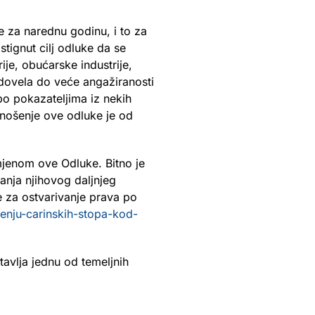
e za narednu godinu, i to za
tignut cilj odluke da se
ije, obućarske industrije,
e dovela do veće angažiranosti
 po pokazateljima iz nekih
nošenje ove odluke je od
imjenom ove Odluke. Bitno je
ranja njihovog daljnjeg
e za ostvarivanje prava po
nju-carinskih-stopa-kod-
avlja jednu od temeljnih