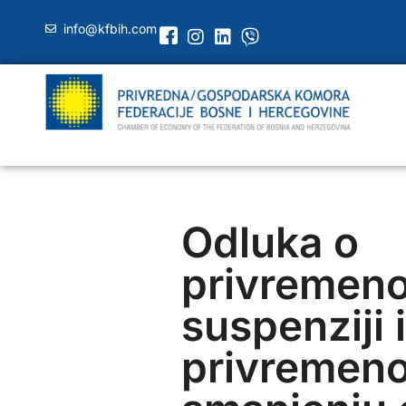
info@kfbih.com
Odluka o
privremeno
suspenziji i
privremen