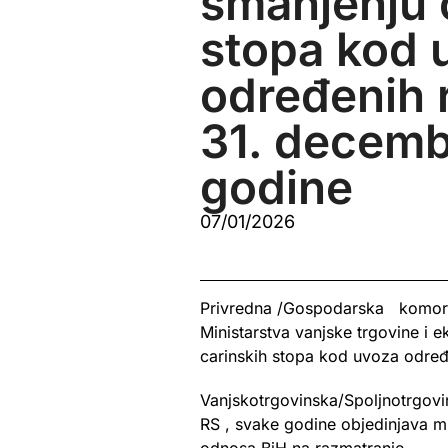
smanjenju 
stopa kod 
određenih 
31. decemb
godine
07/01/2026
Privredna /Gospodarska komora 
Ministarstva vanjske trgovine i
carinskih stopa kod uvoza odre
Vanjskotrgovinska/Spoljnotrgov
RS , svake godine objedinjava mn