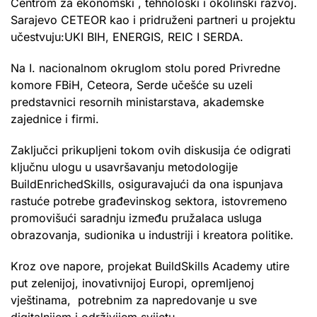
Centrom za ekonomski , tehnološki i okolinski razvoj.
Sarajevo CETEOR kao i pridruženi partneri u projektu
učestvuju:UKI BIH, ENERGIS, REIC I SERDA.
Na I. nacionalnom okruglom stolu pored Privredne
komore FBiH, Ceteora, Serde učešće su uzeli
predstavnici resornih ministarstava, akademske
zajednice i firmi.
Zaključci prikupljeni tokom ovih diskusija će odigrati
ključnu ulogu u usavršavanju metodologije
BuildEnrichedSkills, osiguravajući da ona ispunjava
rastuće potrebe građevinskog sektora, istovremeno
promovišući saradnju između pružalaca usluga
obrazovanja, sudionika u industriji i kreatora politike.
Kroz ove napore, projekat BuildSkills Academy utire
put zelenijoj, inovativnijoj Europi, opremljenoj
vještinama, potrebnim za napredovanje u sve
digitalnijem i održivijem svijetu.