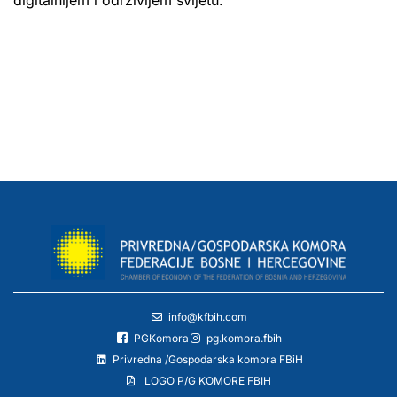
info@kfbih.com
PGKomora
pg.komora.fbih
Privredna /Gospodarska komora FBiH
LOGO P/G KOMORE FBIH