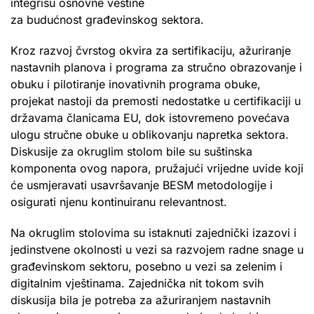
integrišu osnovne veštine
za budućnost građevinskog sektora.
Kroz razvoj čvrstog okvira za sertifikaciju, ažuriranje
nastavnih planova i programa za stručno obrazovanje i
obuku i pilotiranje inovativnih programa obuke,
projekat nastoji da premosti nedostatke u certifikaciji u
državama članicama EU, dok istovremeno povećava
ulogu stručne obuke u oblikovanju napretka sektora.
Diskusije za okruglim stolom bile su suštinska
komponenta ovog napora, pružajući vrijedne uvide koji
će usmjeravati usavršavanje BESM metodologije i
osigurati njenu kontinuiranu relevantnost.
Na okruglim stolovima su istaknuti zajednički izazovi i
jedinstvene okolnosti u vezi sa razvojem radne snage u
građevinskom sektoru, posebno u vezi sa zelenim i
digitalnim vještinama. Zajednička nit tokom svih
diskusija bila je potreba za ažuriranjem nastavnih