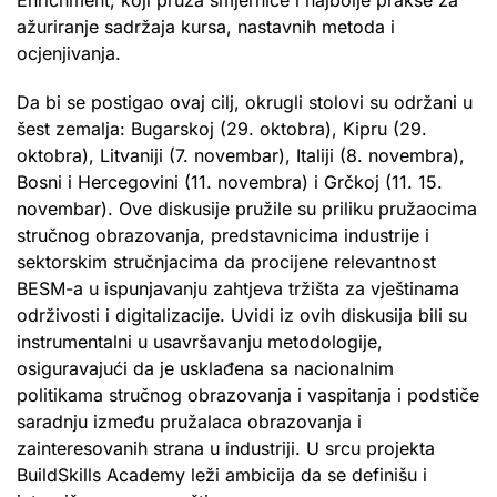
ažuriranje sadržaja kursa, nastavnih metoda i
ocjenjivanja.
Da bi se postigao ovaj cilj, okrugli stolovi su održani u
šest zemalja: Bugarskoj (29. oktobra), Kipru (29.
oktobra), Litvaniji (7. novembar), Italiji (8. novembra),
Bosni i Hercegovini (11. novembra) i Grčkoj (11. 15.
novembar). Ove diskusije pružile su priliku pružaocima
stručnog obrazovanja, predstavnicima industrije i
sektorskim stručnjacima da procijene relevantnost
BESM-a u ispunjavanju zahtjeva tržišta za vještinama
održivosti i digitalizacije. Uvidi iz ovih diskusija bili su
instrumentalni u usavršavanju metodologije,
osiguravajući da je usklađena sa nacionalnim
politikama stručnog obrazovanja i vaspitanja i podstiče
saradnju između pružalaca obrazovanja i
zainteresovanih strana u industriji. U srcu projekta
BuildSkills Academy leži ambicija da se definišu i