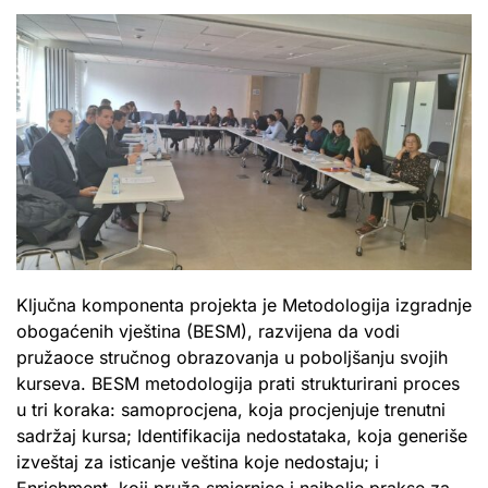
Ključna komponenta projekta je Metodologija izgradnje
obogaćenih vještina (BESM), razvijena da vodi
pružaoce stručnog obrazovanja u poboljšanju svojih
kurseva. BESM metodologija prati strukturirani proces
u tri koraka: samoprocjena, koja procjenjuje trenutni
sadržaj kursa; Identifikacija nedostataka, koja generiše
izveštaj za isticanje veština koje nedostaju; i
Enrichment, koji pruža smjernice i najbolje prakse za