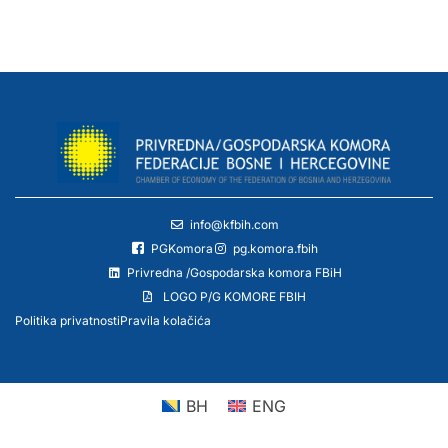
info@kfbih.com
PGKomora
pg.komora.fbih
Privredna /Gospodarska komora FBiH
LOGO P/G KOMORE FBIH
Politika privatnosti
Pravila kolačića
BH
ENG